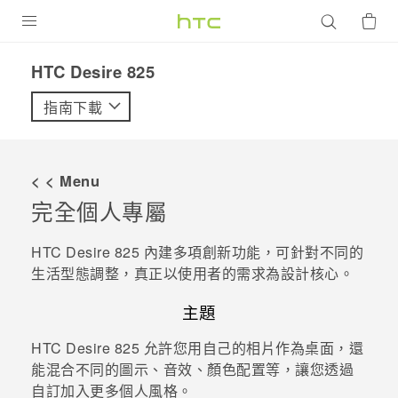
產品
HTC Desire 825‎
VIVE
指南下載
G REIGNS
智慧型手機
< < Menu
配件
完全個人專屬
VIVERSE
HTC Desire 825
內建多項創新功能，可針對不同的
生活型態調整，真正以使用者的需求為設計核心。
優惠專區
主題
焦點訊息
銷售門市
HTC Desire 825
允許您用自己的相片作為桌面，還
校園專案
銷售通路
支援服務
能混合不同的圖示、音效、顏色配置等，讓您透過
企業採購
自訂加入更多個人風格。
VIVELAND