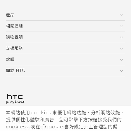
快速入門手冊
產品
使用手冊
5G
相關連結
智慧型手機
HTC Research
購物說明
配件
購物須知
支援服務
VIVE
訂單管理
到府收送維修服務
軟體
付款方式
服務中心資訊
應用程式
關於 HTC
售後服務
客戶服務佈告欄
手機功能
ESG
常見問題
產品有限保固說明
相機工具
新聞稿
HTC Sync Manager
投資人
加入 HTC
本網站使用 cookies 來優化網站功能、分析網站效能、
© 2011-2026 HTC Corporation
隱私權政策
提供個性化體驗和廣告。您可點擊下方按鈕接受我們的
HTC 法律文件
產品安全性
cookies，或在「Cookie 喜好設定」上管理您的偏
宏達國際電子股份有限公司 | 統一編號16003518