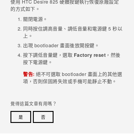
使用
HTC Desire 825
硬體按鍵執行恢復原廠設定
的方式如下。
關閉電源。
同時按住
調高音量
、
調低音量
和
電源
鍵 5 秒以
上。
出現
bootloader
畫面後放開按鍵。
按下
調低音量
鍵，選取
Factory reset
，然後
按下
電源
鍵。
警告:
絕不可選取
bootloader
畫面上的其他選
項，否則保固將失效或手機可能靜止不動。
覺得這篇文章有用嗎？
是
否
感謝您！您的意見回報可協助他人查看最實用的資訊。