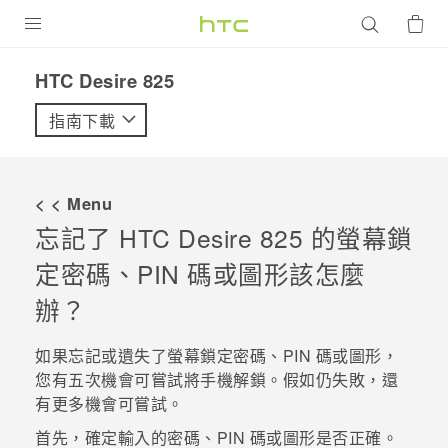
產品
HTC Desire 825‎
VIVE
指南下載
G REIGNS
智慧型手機
< < Menu
配件
忘記了
HTC Desire 825
的螢幕鎖
定密碼、PIN 碼或圖形該怎麼
VIVERSE
辦？
優惠專區
如果忘記或遺失了螢幕鎖定密碼、PIN 碼或圖形，
焦點訊息
銷售門市
您有五次機會可嘗試將手機解鎖。假如仍失敗，還
校園專案
銷售通路
支援服務
有更多機會可嘗試。
企業採購
首先，確定輸入的密碼、PIN 碼或圖形是否正確。
VIVELAND