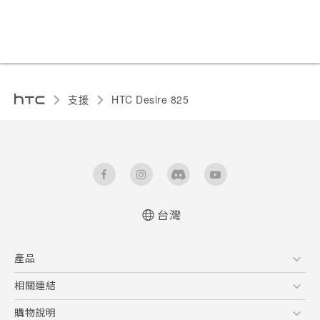
支援
HTC Desire 825‎
台灣
快速入門手冊
產品
使用手冊
5G
相關連結
智慧型手機
HTC Research
購物說明