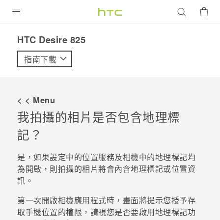
產品
HTC Desire 825‎
VIVE
指南下載
G REIGNS
智慧型手機
< < Menu
配件
我拍攝的相片是否包含地理標
記？
VIVERSE
優惠專區
是，如果設定中的位置服務及
相機
中的地理標記均
為開啟，則拍攝的相片將會內含地理標記或位置資
焦點訊息
銷售門市
訊。
校園專案
銷售通路
支援服務
第一次開啟
相機
應用程式時，畫面將提示您授予存
企業採購
取手機位置的權限，請視您是否要啟用地理標記功
VIVELAND