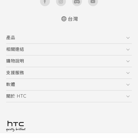
台灣
快速入門手冊
產品
使用手冊
5G
相關連結
智慧型手機
HTC Research
購物說明
配件
購物須知
支援服務
VIVE
訂單管理
到府收送維修服務
軟體
付款方式
服務中心資訊
應用程式
關於 HTC
售後服務
客戶服務佈告欄
手機功能
ESG
常見問題
產品有限保固說明
相機工具
新聞稿
HTC Sync Manager
投資人
加入 HTC