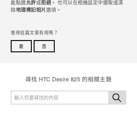
能點選
允許
或
拒絕
。
也可以在相機設定中選取或清
除
地理標記相片
選項。
登入
覺得這篇文章有用嗎？
是
否
感謝您！您的意見回報可協助他人查看最實用的資訊。
尋找 HTC Desire 825 的相關主題