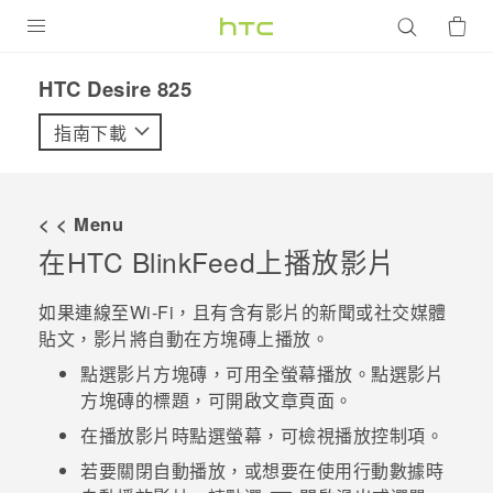
產品
HTC Desire 825‎
VIVE
指南下載
G REIGNS
智慧型手機
< < Menu
配件
在
HTC BlinkFeed
上播放影片
VIVERSE
如果連線至
Wi-Fi
，且有含有影片的新聞或社交媒體
貼文，影片將自動在方塊磚上播放。
優惠專區
點選影片方塊磚，可用全螢幕播放。點選影片
焦點訊息
銷售門市
方塊磚的標題，可開啟文章頁面。
校園專案
在播放影片時點選螢幕，可檢視播放控制項。
銷售通路
支援服務
若要關閉自動播放，或想要在使用行動數據時
企業採購
VIVELAND