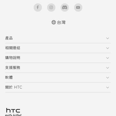
台灣
快速入門手冊
產品
使用手冊
5G
相關連結
智慧型手機
HTC Research
購物說明
配件
購物須知
支援服務
VIVE
訂單管理
到府收送維修服務
軟體
付款方式
服務中心資訊
應用程式
關於 HTC
售後服務
客戶服務佈告欄
手機功能
ESG
常見問題
產品有限保固說明
相機工具
新聞稿
HTC Sync Manager
投資人