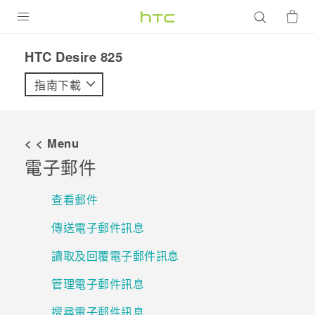
產品
HTC Desire 825‎
VIVE
指南下載
G REIGNS
智慧型手機
< < Menu
配件
電子郵件
VIVERSE
查看郵件
優惠專區
傳送電子郵件訊息
焦點訊息
銷售門市
讀取及回覆電子郵件訊息
校園專案
銷售通路
支援服務
管理電子郵件訊息
企業採購
搜尋電子郵件訊息
VIVELAND