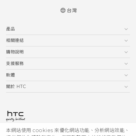
台灣
快速入門手冊
產品
使用手冊
5G
相關連結
智慧型手機
HTC Research
購物說明
配件
購物須知
支援服務
VIVE
訂單管理
到府收送維修服務
軟體
付款方式
服務中心資訊
應用程式
關於 HTC
售後服務
客戶服務佈告欄
手機功能
ESG
常見問題
產品有限保固說明
相機工具
新聞稿
HTC Sync Manager
投資人
加入 HTC
本網站使用 cookies 來優化網站功能、分析網站效能、
© 2011-2026 HTC Corporation
隱私權政策