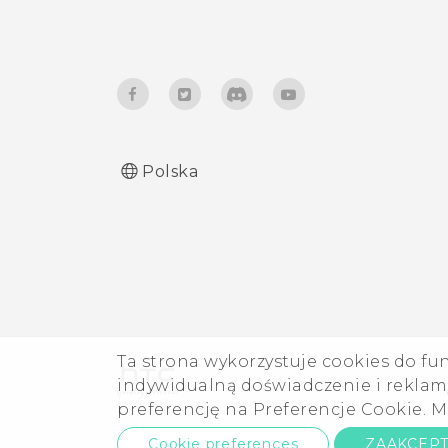
nieprzeczytanych pozycji,
takich jak nieprzeczytane
wiadomości lub
powiadomienia?
Polska
Ta strona wykorzystuje cookies do fu
indywidualną doświadczenie i reklamy
preferencję na Preferencje Cookie. M
Cookie preferences
ZAAKCEP