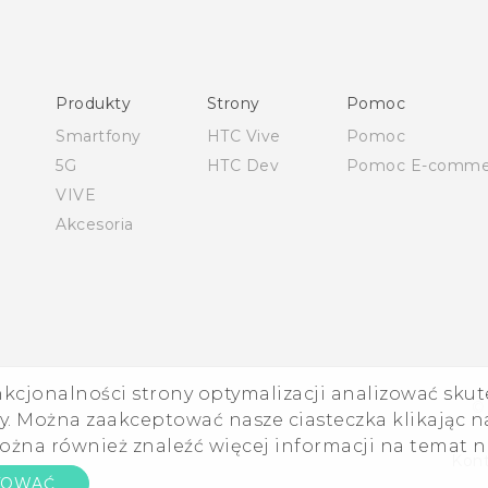
Polish - Podręczniki użytkownika
Polish - Wytyczne dotyczące bezpieczeństwa i wytyczne
wymagane przez prawo
Produkty
Strony
Pomoc
English - Quick start guide
Smartfony
HTC Vive
Pomoc
English - User manual
5G
HTC Dev
Pomoc E-comme
English - Safety and regulatory guide
VIVE
Akcesoria
nkcjonalności strony optymalizacji analizować skut
©
. Można zaakceptować nasze ciasteczka klikając na
ożna również znaleźć więcej informacji na temat 
Kont
TOWAĆ