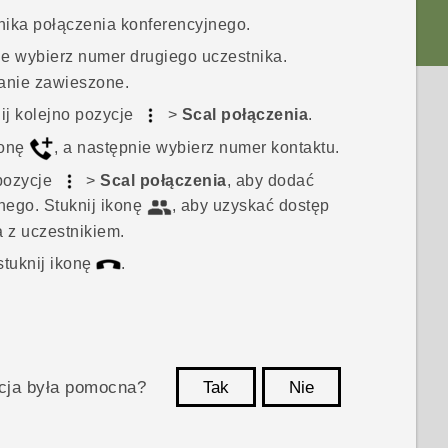
ika połączenia konferencyjnego.
ie wybierz numer drugiego uczestnika.
anie zawieszone.
ij kolejno pozycje
>
Scal połączenia
.
konę
, a następnie wybierz numer kontaktu.
 pozycje
>
Scal połączenia
, aby dodać
jnego.
Stuknij ikonę
, aby uzyskać dostęp
a z uczestnikiem.
stuknij ikonę
.
acja była pomocna?
Tak
Nie
Dziękujemy!