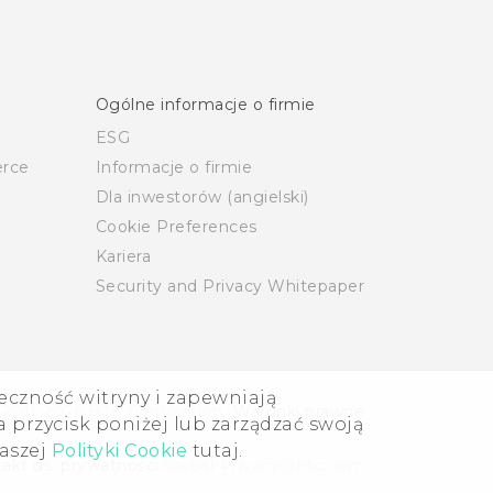
Ogólne informacje o firmie
ESG
rce
Informacje o firmie
Dla inwestorów (angielski)
Cookie Preferences
Kariera
Security and Privacy Whitepaper
eczność witryny i zapewniają
 2011-2026 HTC Corporation
Warunki prawne
 przycisk poniżej lub zarządzać swoją
naszej
Polityki Cookie
tutaj.
akt ds. prywatności:
Global-Privacy@htc.com