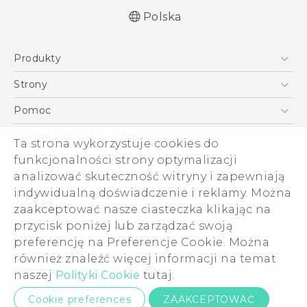
Polska
Produkty
Polish - Skrócony przewodnik
Smartfony
Polish - Podręczniki użytkownika
Strony
Polish - Wytyczne dotyczące bezpieczeństwa i
5G
HTC Vive
Pomoc
wytyczne wymagane przez prawo
VIVE
HTC Dev
Pomoc
English - Quick start guide
Ogólne informacje o firmie
Ta strona wykorzystuje cookies do
Akcesoria
English - User manual
Pomoc E-commerce
ESG
funkcjonalności strony optymalizacji
English - Safety and regulatory guide
analizować skuteczność witryny i zapewniają
Informacje o firmie
indywidualną doświadczenie i reklamy. Można
Dla inwestorów (angielski)
zaakceptować nasze ciasteczka klikając na
Cookie Preferences
przycisk poniżej lub zarządzać swoją
© 2011-2026 HTC Corporation
preferencję na Preferencje Cookie. Można
Kariera
Warunki prawne
również znaleźć więcej informacji na temat
Security and Privacy Whitepaper
naszej
Polityki Cookie
tutaj.
Kontakt ds. prywatności:
Global-Privacy@htc.com
Cookie preferences
ZAAKCEPTOWAĆ