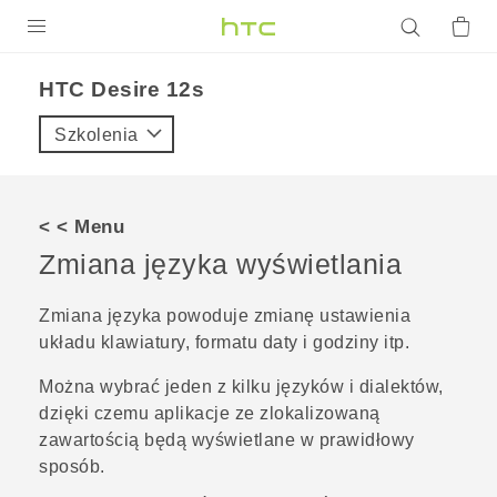
PRODUKTY
HTC Desire 12s‎
VIVE
Szkolenia
G REIGNS
SMARTFONY
< < Menu
AKCESORIA
Zmiana języka wyświetlania
VIVERSE
Zmiana języka powoduje zmianę ustawienia
układu klawiatury, formatu daty i godziny itp.
POMOC TECHNICZNA
Można wybrać jeden z kilku języków i dialektów,
Urządzenia i akcesoria HTC
Zaloguj się
dzięki czemu aplikacje ze zlokalizowaną
zawartością będą wyświetlane w prawidłowy
sposób.