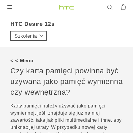
PRODUKTY
HTC Desire 12s‎
VIVE
Szkolenia
G REIGNS
SMARTFONY
< < Menu
AKCESORIA
Czy karta pamięci powinna być
VIVERSE
używana jako pamięć wymienna
czy wewnętrzna?
POMOC TECHNICZNA
Urządzenia i akcesoria HTC
Zaloguj się
Karty pamięci należy używać jako pamięci
wymiennej, jeśli znajduje się już na niej
zawartość, taka jak pliki multimedialne i inne, aby
uniknąć jej utraty. W przypadku nowej karty