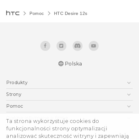
Pomoc
HTC Desire 12s‎
Polska
Produkty
Polish - Skrócony przewodnik
Smartfony
Polish - Podręczniki użytkownika
Strony
Polish - Wytyczne dotyczące bezpieczeństwa i
5G
HTC Vive
Pomoc
wytyczne wymagane przez prawo
VIVE
HTC Dev
Pomoc
English - Quick start guide
Ogólne informacje o firmie
Ta strona wykorzystuje cookies do
Akcesoria
English - User manual
Pomoc E-commerce
ESG
funkcjonalności strony optymalizacji
English - Safety and regulatory guide
analizować skuteczność witryny i zapewniają
Informacje o firmie