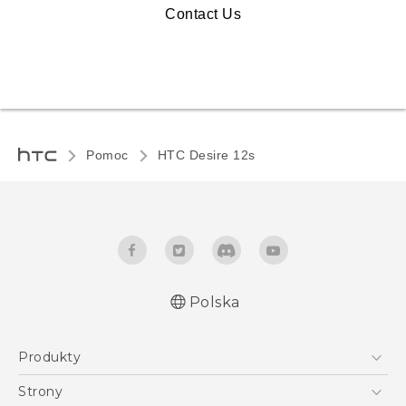
Contact Us
Pomoc
HTC Desire 12s‎
Polska
Produkty
Polish - Skrócony przewodnik
Smartfony
Polish - Podręczniki użytkownika
Strony