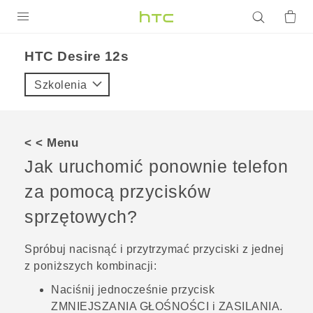
PRODUKTY
HTC Desire 12s‎
VIVE
Szkolenia
G REIGNS
SMARTFONY
< < Menu
AKCESORIA
Jak uruchomić ponownie telefon
VIVERSE
za pomocą przycisków
sprzętowych?
POMOC TECHNICZNA
Urządzenia i akcesoria HTC
Zaloguj się
Spróbuj nacisnąć i przytrzymać przyciski z jednej
z poniższych kombinacji:
Naciśnij jednocześnie przycisk
ZMNIEJSZANIA GŁOŚNOŚCI
i
ZASILANIA
.