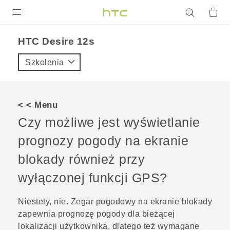
PRODUKTY
HTC Desire 12s‎
VIVE
Szkolenia
G REIGNS
SMARTFONY
< < Menu
AKCESORIA
Czy możliwe jest wyświetlanie
VIVERSE
prognozy pogody na ekranie
blokady również przy
POMOC TECHNICZNA
wyłączonej funkcji GPS?
Urządzenia i akcesoria HTC
Zaloguj się
Niestety, nie. Zegar pogodowy na ekranie blokady
zapewnia prognozę pogody dla bieżącej
lokalizacji użytkownika, dlatego też wymagane