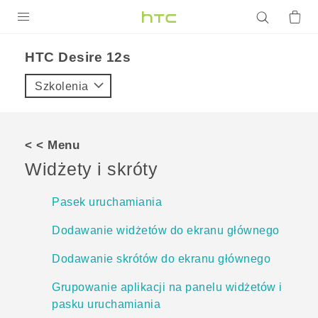
PRODUKTY
HTC Desire 12s‎
VIVE
Szkolenia
G REIGNS
SMARTFONY
< < Menu
AKCESORIA
Widżety i skróty
VIVERSE
Pasek uruchamiania
POMOC TECHNICZNA
Dodawanie widżetów do ekranu głównego
Urządzenia i akcesoria HTC
Zaloguj się
Dodawanie skrótów do ekranu głównego
Grupowanie aplikacji na panelu widżetów i
pasku uruchamiania