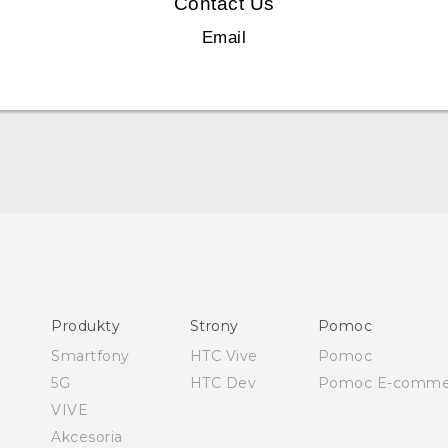
Contact Us
Email
Polish - Skrócony przewodnik
Polish - Podręczniki użytkownika
Polish - Wytyczne dotyczące bezpieczeństwa i wytyczne
wymagane przez prawo
Produkty
Strony
Pomoc
English - Quick start guide
Smartfony
HTC Vive
Pomoc
English - User manual
5G
HTC Dev
Pomoc E-comme
English - Safety and regulatory guide
VIVE
Akcesoria