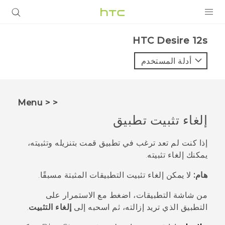
المنتجات
HTC Desire 12s‎
VIVE
أدلة المستخدم
G REIGNS
أجهزة الهواتف الذكية
< < Menu
VIVERSE
إلغاء تثبيت تطبيق
البرامج + التطبيقات
إذا كنت لم تعد ترغب في تطبيق قمت بتنزيله وتثبيته،
يمكنك إلغاء تثبيته.
الدعم
هام:
لا يمكن إلغاء تثبيت التطبيقات المثبتة مسبقًا.
أجهزة HTC والملحقات
من شاشة
التطبيقات
، اضغط مع الاستمرار على
التطبيق الذي تريد إزالته، ثم اسحبه إلى
إلغاء التثبيت
.