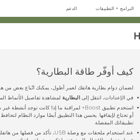
البرامج + التطبيقات
الدعم
أجهزة الهواتف الذكية
أجهزة HTC والملحقات
H
كيف أوفّر طاقة البطارية؟
لضمان دوام بطارية هاتفك لعمر أطول، يمكنك اتّباع بعض من هذه
في الإعدادات، انتقل إلى
البطارية
لمشاهدة تفاصيل الأنماط المخت
استخدم تطبيق
Boost+
لمراقبة ما إذا كانت توجد أنشطة غير م
أو تحتاج لإيقافها. يحسن هذا التطبيق أيضًا موارد النظام لتحافظ
تطبيقاتك المفضلة.
عند استخدام ملحقات مع وصلة USB، تأكد