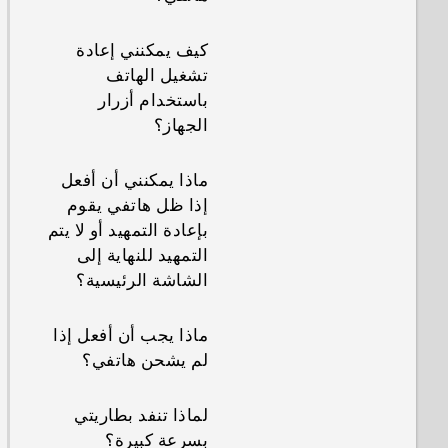
كيف أعرف أنني قمت
ما هي أفضل طريقة
كيف يمكنني إعادة
بتثبيت تطبيق جهة
لإنهاء التطبيقات أو
تشغيل الهاتف
خارجية ضار على
إغلاقها؟
باستخدام أزرار
هاتفي؟
الجهاز؟
كيف يمكنني التحقق
كيف يمكنني ضبط
من مقدار الذاكرة في
ماذا يمكنني أن أفعل
تطبيق SMS
هاتفي وحجم الذاكرة
إذا ظل هاتفي يقوم
الإفتراضي؟
المستخدم؟
بإعادة التمهيد أو لا يتم
التمهيد للنهاية إلى
كيف أرى قائمة
كيف يمكنني إعادة
الشاشة الرئيسية؟
التطبيقات الجاري
تشغيل هاتفي في
تشغيلها؟
الوضع الآمن؟
ماذا يجب أن أفعل إذا
لم يشحن هاتفي؟
ما زلتُ أطالَب بمنح
في لوحة الإخطارات،
الأذون عند استخدام
كيف يمكنني إزالة
لماذا تنفد بطاريتي
التطبيقات. لماذا يحدث
الإخطار الذي يقول بأن
بسرعة كبيرة؟
ذلك؟
تطبيق معين قيد