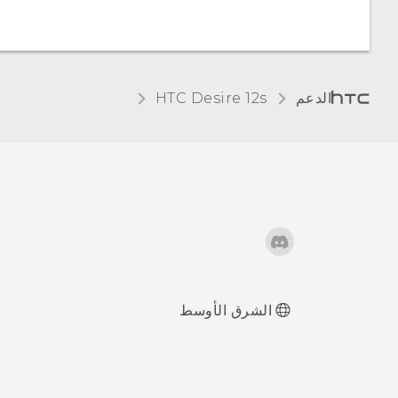
هل يجب عليّ
استخدام بطاقة
التخزين كذاكرة تخزين
قابلة للإزالة أو
الدعم
HTC Desire 12s‎
داخلية؟
الشرق الأوسط