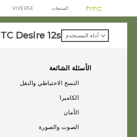
المنتجات
VIVERSE
G REIGNS
VIVE
TC Desire 12s‎
أدلة المستخدم
الأسئلة الشائعة
النسخ الاحتياطي والنقل
الكاميرا
كيف أقوم بإجراء
النسخ الاحتياطي
الأمان
تبدو الصور باهتة؟ إليك
للصور ومقاطع الفيديو
بعض التلميحات
الخاصة بي؟
الصوت والصورة
لماذا لن يتم قفل