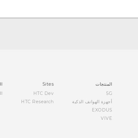
العربية - دليل البدء السريع
العربية - دليل المستخدم
Française - Guide de démarrage rapide
Française - Mode d'emploi
English - Quick start guide
المنتجات
Sites
ال
English - User manual
5G
HTC Dev
ال
أجهزة الهواتف الذكية
HTC Research
EXODUS
VIVE