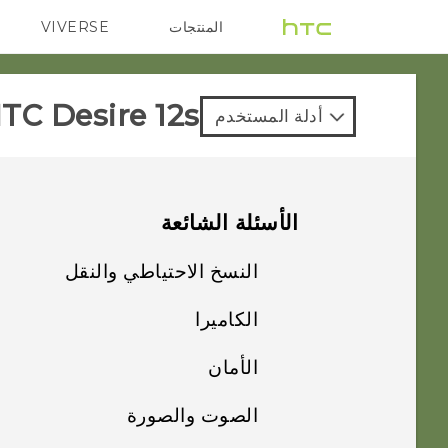
المنتجات
VIVERSE
G REIGNS
VIVE
TC Desire 12s‎
أدلة المستخدم
الأسئلة الشائعة
النسخ الاحتياطي والنقل
الكاميرا
كيف أقوم بإجراء
النسخ الاحتياطي
الأمان
تبدو الصور باهتة؟ إليك
للصور ومقاطع الفيديو
بعض التلميحات
الخاصة بي؟
الصوت والصورة
لماذا لن يتم قفل