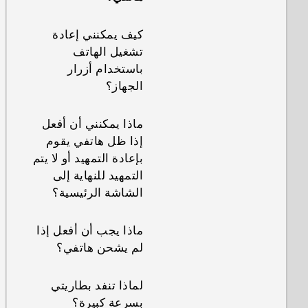
كيف أعرف أنني قمت
ما هي أفضل طريقة
كيف يمكنني إعادة
بتثبيت تطبيق جهة
لإنهاء التطبيقات أو
تشغيل الهاتف
خارجية ضار على
إغلاقها؟
باستخدام أزرار
هاتفي؟
الجهاز؟
كيف يمكنني التحقق
كيف يمكنني ضبط
من مقدار الذاكرة في
ماذا يمكنني أن أفعل
تطبيق SMS
هاتفي وحجم الذاكرة
إذا ظل هاتفي يقوم
الإفتراضي؟
المستخدم؟
بإعادة التمهيد أو لا يتم
التمهيد للنهاية إلى
كيف أرى قائمة
كيف يمكنني إعادة
الشاشة الرئيسية؟
التطبيقات الجاري
تشغيل هاتفي في
تشغيلها؟
الوضع الآمن؟
ماذا يجب أن أفعل إذا
لم يشحن هاتفي؟
ما زلتُ أطالَب بمنح
في لوحة الإخطارات،
الأذون عند استخدام
كيف يمكنني إزالة
لماذا تنفد بطاريتي
التطبيقات. لماذا يحدث
الإخطار الذي يقول بأن
بسرعة كبيرة؟
ذلك؟
تطبيق معين قيد