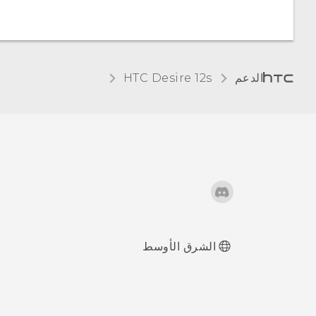
هل يجب عليّ
استخدام بطاقة
التخزين كذاكرة تخزين
قابلة للإزالة أو
الدعم
HTC Desire 12s‎
داخلية؟
الشرق الأوسط