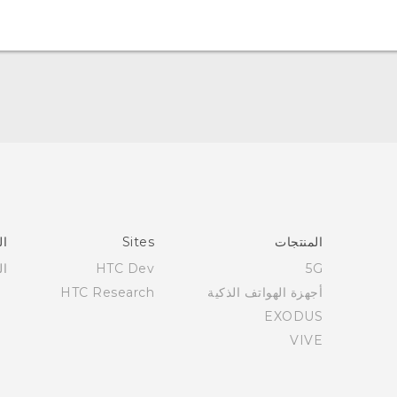
العربية - دليل البدء السريع
العربية - دليل المستخدم
Française - Guide de démarrage rapide
Française - Mode d'emploi
English - Quick start guide
المنتجات
Sites
ال
English - User manual
5G
HTC Dev
ال
أجهزة الهواتف الذكية
HTC Research
EXODUS
VIVE