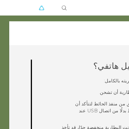
يل هاتفي؟
يته بالكامل:
وكابل من نوع HTC أصلي وتحقق من منفذ الحائط لتتأكد أن
الشاحن يستقبل طاقة. من الأفضل الشحن باستخدام منفذ حائط بدلًا من اتصال USB عند
اتف. إذا كانت البطارية منخفضة جدًا، قد تأخذ