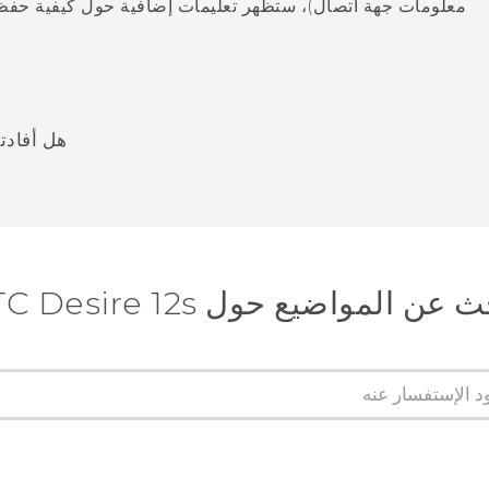
معلومات جهة اتصال)، ستظهر تعليمات إضافية حول كيفية حفظ 
هل أفادت
شكرًا لك! تساعد ملاحظاتك الآخرين على تحديد المعلومات الأ
عن المواضيع حول HTC Desire 12s