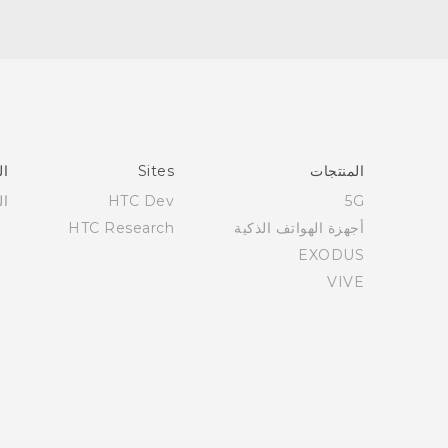
العربية - دليل البدء السريع
العربية - دليل المستخدم
Française - Guide de démarrage rapide
Française - Mode d'emploi
English - Quick start guide
المنتجات
Sites
ال
English - User manual
5G
HTC Dev
ال
أجهزة الهواتف الذكية
HTC Research
EXODUS
VIVE