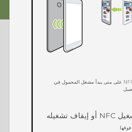
يمكنك أيضًا استخدام NFC للدفع بدون اتصال. يعتمد توفر دفع NFC على متى يبدأ مشغل المحمول في
صيل.
N أو إيقاف تشغيله
فوقها.