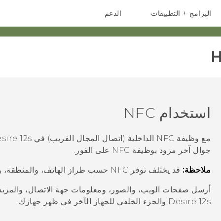
البرامج + التطبيقات
الدعم
أجهزة الهواتف الذكية
أجهزة HTC والملحقات
H
استخدام NFC
مع وظيفة NFC الداخلية (اتصال المجال القريب) في
sire 12s
جوال آخر مزود بوظيفة NFC على الفور.
ملاحظة:
قد يختلف توفر NFC حسب طراز الهاتف، والمنطقة، والبلد.
أرسل صفحات الويب، والصور، ومعلومات جهة الاتصال، والمزي
Desire 12s
والجزء الخلفي للجهاز الآخر في ظهر جهازك.