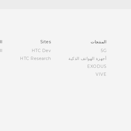
العربية - دليل البدء السريع
العربية - دليل المستخدم
Française - Guide de démarrage rapide
Française - Mode d'emploi
English - Quick start guide
المنتجات
Sites
ال
English - User manual
5G
HTC Dev
ال
أجهزة الهواتف الذكية
HTC Research
EXODUS
VIVE