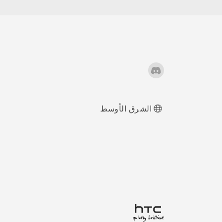
داخلية؟
لماذا لم تعُد أيقونات
التطبيق تُظهر العدد
غير المقروء، مثل
الرسائل والإخطارات
غير المقروءة؟
الشرق الأوسط