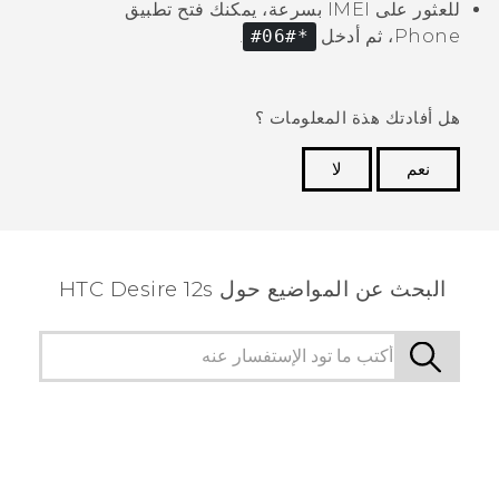
للعثور على IMEI بسرعة، يمكنك فتح تطبيق
Phone
، ثم أدخل
*#06#
.
هل أفادتك هذة المعلومات ؟
نعم
لا
شكرًا لك! تساعد ملاحظاتك الآخرين على تحديد المعلومات
الأكثر فائدة.
البحث عن المواضيع حول HTC Desire 12s