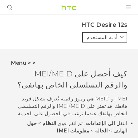
المنتجات
HTC Desire 12s‎
VIVE
أدلة المستخدم
G REIGNS
أجهزة الهواتف الذكية
< < Menu
VIVERSE
كيف أحصل على IMEI/MEID
والرقم التسلسلي الخاص بهاتفي؟
البرامج + التطبيقات
الدعم
IMEI و MEID هي رموز رقمية تٌعرف بشكل فريد
هاتفك. قد تعثر على IMEI‍/‍MEID والرقم التسلسلي
أجهزة HTC والملحقات
الخاص بهاتفك عندما ترغب في الحصول على الخدمة.
انتقل إلى
الإعدادات
، ثم انقر فوق
النظام
>
حول
الهاتف
>
الحالة
>
معلومات IMEI
.