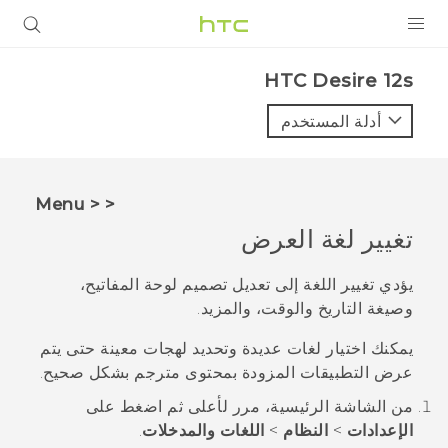
المنتجات
HTC Desire 12s‎
VIVE
أدلة المستخدم
G REIGNS
أجهزة الهواتف الذكية
< < Menu
VIVERSE
تغيير لغة العرض
البرامج + التطبيقات
يؤدي تغيير اللغة إلى تعديل تصميم لوحة المفاتيح،
وصيغة التاريخ والوقت، والمزيد.
الدعم
يمكنك اختيار لغات عديدة وتحديد لهجات معينة حتى يتم
أجهزة HTC والملحقات
عرض التطبيقات المزودة بمحتوى مترجم بشكل صحيح.
من الشاشة
الرئيسية
، مرر لأعلى ثم اضغط على
الإعدادات
>
النظام
>
اللغات والمدخلات
.