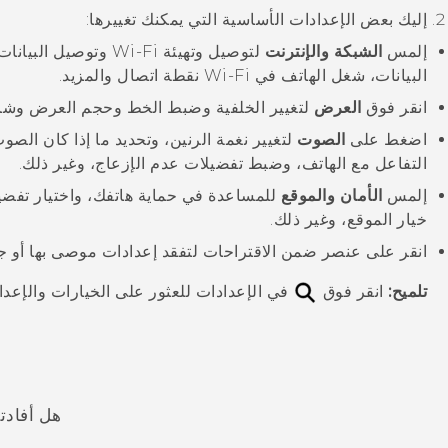
إليك بعض الإعدادات الأساسية التي يمكنك تغييرها:
إلمس
الشبكة والإنترنت
لتوصيل وتهيئة
Wi‍-Fi
وتوصيل البيانات
البيانات، شغل الهاتف في
Wi‍-Fi
نقطة اتصال والمزيد.
انقر فوق
العرض
لتغيير الخلفية وضبط الخط وحجم العرض وشاش
اضغط على
الصوت
لتغيير نغمة الرنين، وتحديد ما إذا كان الصو
التفاعل مع الهاتف، وضبط تفضيلات عدم الإزعاج، وغير ذلك.
إلمس
الأمان والموقع
للمساعدة في حماية هاتفك، واختيار تفض
خيار الموقع، وغير ذلك.
انقر على عنصر ضمن
الاقتراحات
لتفقد إعدادات موصى بها أو ج
تلميح:
انقر فوق
في الإعدادات للعثور على الخيارات والإعد
هل أفادت
شكرًا لك! تساعد ملاحظاتك الآخرين على تحديد المعلومات الأ