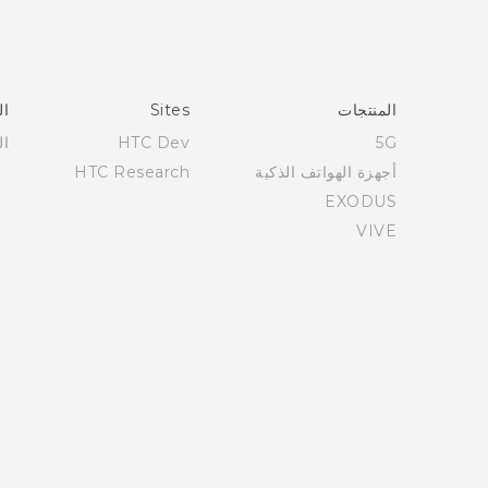
العربية - دليل المستخدم
Française - Guide de démarrage rapide
Française - Mode d'emploi
English - Quick start guide
المنتجات
Sites
ال
English - User manual
5G
HTC Dev
ال
أجهزة الهواتف الذكية
HTC Research
EXODUS
VIVE