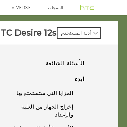
المنتجات
VIVERSE
G REIGNS
VIVE
TC Desire 12s‎
أدلة المستخدم
الأسئلة الشائعة
النسخ الاحتياطي والنقل
ابدء
الكاميرا
المزايا التي ستستمتع بها
كيف أقوم بإجراء
النسخ الاحتياطي
الأمان
إخراج الجهاز من العلبة
تبدو الصور باهتة؟ إليك
للصور ومقاطع الفيديو
Android 8.0
بعض التلميحات
والإعداد
الخاصة بي؟
الصوت والصورة
لماذا لن يتم قفل
ذو طابع شخصي بحقّ