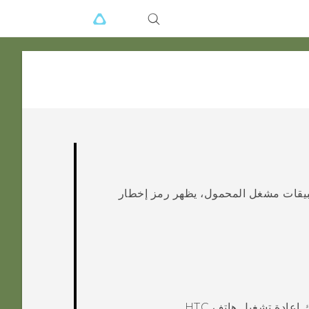
صال إنترنت ويوجد تحديث متاح لهاتف HTC أو تطبيقات مشغل المحمول، يظهر رمز إخطار
إعادة تشغيل هاتف
HTC