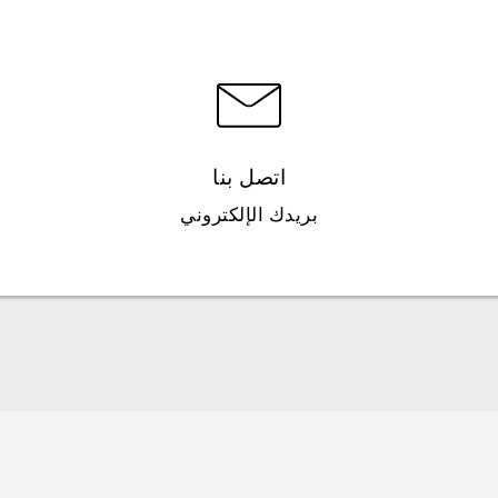
اتصل بنا
بريدك الإلكتروني
العربية - دليل البدء السريع
العربية - دليل المستخدم
Française - Guide de démarrage rapide