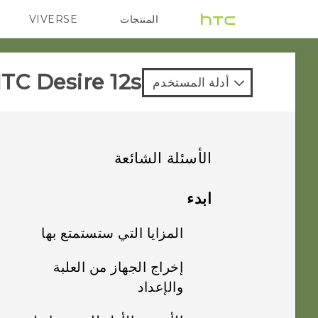
المنتجات
VIVERSE
G REIGNS
VIVE
TC Desire 12s‎
أدلة المستخدم
الأسئلة الشائعة
النسخ الاحتياطي والنقل
ابدء
الكاميرا
المزايا التي ستستمتع بها
كيف أقوم بإجراء
النسخ الاحتياطي
الأمان
إخراج الجهاز من العلبة
تبدو الصور باهتة؟ إليك
للصور ومقاطع الفيديو
Android 8.0
بعض التلميحات
والإعداد
الخاصة بي؟
الصوت والصورة
لماذا لن يتم قفل
ذو طابع شخصي بحقّ