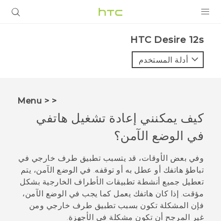
المنتجات
HTC Desire 12s‎
VIVE
أدلة المستخدم
G REIGNS
أجهزة الهواتف الذكية
< < Menu
VIVERSE
كيف يمكنني إعادة تشغيل هاتفي
في الوضع الآمن؟
البرامج + التطبيقات
الدعم
وفي بعض الأوقات، قد يتسبب تطبيق طرف خارجي في
تباطؤ هاتفك أو عطل به أو توقفه. في الوضع الآمن، يتم
أجهزة HTC والملحقات
تعطيل جميع أنشطة تطبيقات الأطراف الخارجية بشكل
مؤقت. إذا كان هاتفك يعمل كما يجب في الوضع الآمن،
فإن المشكلة تكون بسبب تطبيق طرف خارجي ومن
غير المرجح أن تكون مشكلة في الأجهزة.