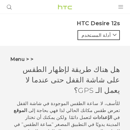
المنتجات
HTC Desire 12s‎
VIVE
أدلة المستخدم
G REIGNS
أجهزة الهواتف الذكية
< < Menu
VIVERSE
هل هناك طريقة لإظهار الطقس
على شاشة القفل حتى عندما لا
البرامج + التطبيقات
يعمل الـ GPS؟
الدعم
للأسف، لا. ساعة الطقس الموجودة في شاشة القفل
أجهزة HTC والملحقات
تعرض طقس مكانك الحالي لذا فهي بحاجة إلى
الموقع
في
الإعدادات
لتعمل دائمًا. ولكن يمكنك أن تختار
المدينة يدويًا في التطبيق المصغر "‍ساعة الطقس"‍ في