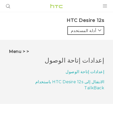
المنتجات
HTC Desire 12s‎
VIVE
أدلة المستخدم
G REIGNS
أجهزة الهواتف الذكية
< < Menu
VIVERSE
إعدادات إتاحة الوصول
البرامج + التطبيقات
إعدادات إتاحة الوصول
الدعم
الانتقال إلى HTC Desire 12s باستخدام
TalkBack
أجهزة HTC والملحقات