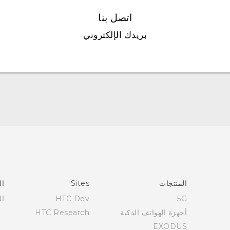
اتصل بنا
بريدك الإلكتروني
العربية - دليل البدء السريع
العربية - دليل المستخدم
Française - Guide de démarrage rapide
Française - Mode d'emploi
English - Quick start guide
المنتجات
Sites
ال
English - User manual
5G
HTC Dev
ال
أجهزة الهواتف الذكية
HTC Research
EXODUS