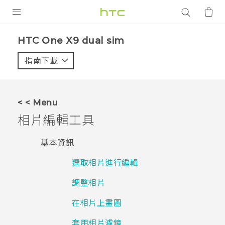
產品
HTC One X9 dual sim‎
VIVE
指南下載
智能手機
G REIGNS
< < Menu
配件
相片編輯工具
VIVERSE
基本資訊
應用程式
選取相片進行編輯
支援服務
調整相片
登入
在相片上畫圖
套用相片濾鏡