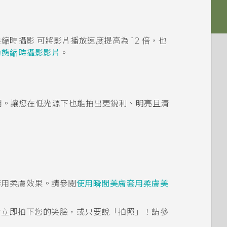
態縮時攝影
可將影片播放速度提高為 12 倍，也
動態縮時攝影影片
。
的模糊。讓您在低光源下也能拍出更銳利、明亮且清
套用柔膚效果。請參閱
使用瞬間美膚套用柔膚美
便會立即拍下您的笑臉，或只要說「拍照」！請參