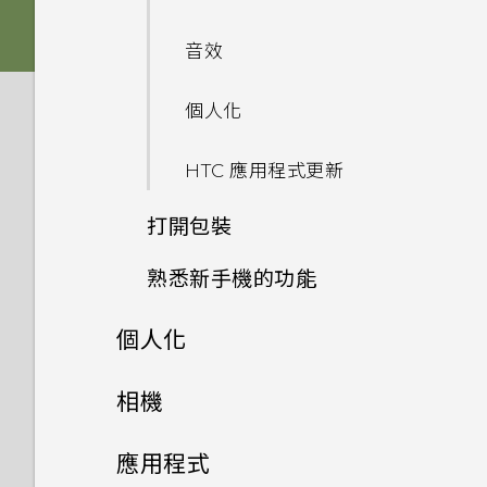
Nano SIM 卡以裝入手機內
能否讓相機停留在待機模式以節
螢幕在使用擴音功能時會關閉，
嗎？
HTC BoomSound 配備杜比
省電力？要如何設定？
音效
要如何重新開啟螢幕？
音效下的劇院和音樂模式有何差
是否需插入 SIM 卡才能使用
異？
我拍攝的相片是否包含地理標
個人化
如何設定預設的簡訊應用程式？
HTC 傳輸？
記？
Android 6.0 中的 Doze 模式
HTC 應用程式更新
為何收不到使用 iPhone 的聯
為何手機對 Motion Launch
如何節省電池電力？
手機可以編輯 RAW 相片嗎？
絡人的訊息？
手勢沒有反應？
打開包裝
Android 6.0 中的應用程式待
為何魔法變臉無法在某些相片中
如何在訊息內加入簽名？
HTC One X9 有哪些新功能和
機如何節省電池電力？
熟悉新手機的功能
使用？
HTC One X9
不同之處？
為何在聯絡人應用程式內看不到
設定中的電池最佳化有何作用？
個人化
為何慢動作影片無法錄下聲音？
重新整理內容
最近新增的聯絡人？
雙 Nano SIM 卡
如何切換 HTC Sense 鍵盤和第
三方的輸入法？
如何在電信業者的網路中新增存
手機設定及傳輸
高動態縮時攝影影片能否設定不
相機
擷取手機畫面
如何移除重複的聯絡人？
SD 卡
取點？
同的播放速度？
我將記憶卡格式化以作為內部儲
個人化
相機
初次設定 HTC One X9
動作手勢
應用程式
存空間使用時，卻出現該記憶卡
如何變更電子郵件訊息內的簽
為電池充電
我無法退出應用程式。我該怎麼
最新版的 HTC BlinkFeed 有