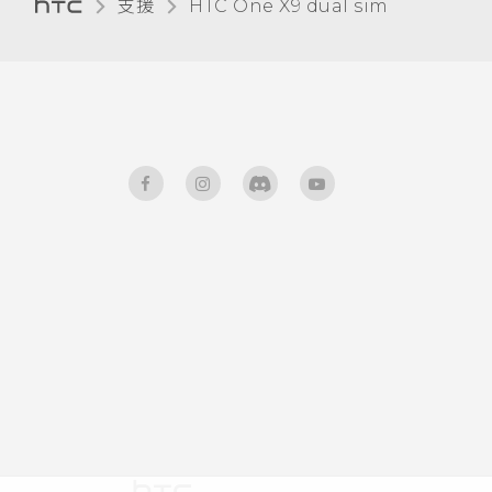
支援
HTC One X9 dual sim‎
選取、複製及貼上文字
HTC Sense 鍵盤
輸入文字
使用文字預測輸入文字
使用滑行鍵盤
語音輸入文字
中文輸入
硬體或連線發生了問題嗎？