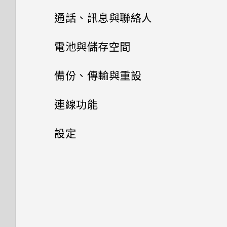
速度太慢的訊息。為什麼？
名？
做？
何謂 主題應用程式？
哪些不同？
從先前的 HTC 手機還原
HTC BlinkFeed
關閉相機應用程式
觸控手勢
通話、訊息與聯絡人
切換手機開關
HTC Sense 首頁小工具如何運
為何手機會對我說話？如何關閉
下載主題
相片集
為何氣象時鐘小工具有時會出現
從 Android 手機傳輸內容
拍攝連續的相片
手機通話功能
作？
何謂 HTC BlinkFeed？
開啟應用程式
電池與儲存空間
此功能？
需要使用手機的快速指引嗎？
在 HTC BlinkFeed 上，有時
相片編輯工具
卻不會？
將主題加入我的最愛
訊息
剪輯影片
從 iPhone 傳輸內容的方式
拍攝相片
為何 HTC Sense 首頁小工具會
開啟或關閉 HTC BlinkFeed
電源及儲存空間管理
分享內容
使用智慧搜尋撥號
如何在使用手機期間關閉
備份、傳輸與重設
顯示應用程式推薦？我從未使用
日曆與電子郵件
TalkBack？
聯絡人
選取相片進行編輯
HTC BlinkFeed 是否會消耗過
重新建立自己的主題
編輯高動態縮時攝影影片
過這些類型的應用程式。
將訊息移到受保護的收件匣
透過 iCloud 傳送 iPhone 內
提示：如何拍出更棒的相片
餐廳推薦
切換最近使用的應用程式
使用語音撥打電話
同步、備份及重設
顯示電池百分比
連線功能
多電力和記憶體？
容
Google 搜尋及應用程式
如何找出手機的 IMEI/MEID？
關閉或延遲活動提醒
在相片上畫圖
聯絡人清單
混合及配對主題
檢視、編輯和儲存 Zoe 精選
能否移除 HTC Sense 首頁小工
封鎖不要的訊息
拍攝影片
在 HTC BlinkFeed 上新增內
HTC Sense 首頁
撥打分機號碼
查看電池用量
網際網路連線
新增社交網路、電子郵件帳號等
設定
如何設定 HTC BlinkFeed 的
其他應用程式
具上的應用程式推薦？
取得聯絡人及其他內容的其他方
容的方式
使用 Google 即時資訊取得最
如何啟用開發人員選項？
接受或拒絕會議邀請
自動重新整理排程？
套用相片濾鏡
設定個人檔案
尋找主題
法
搜尋相片及影片
複製訊息到 Nano SIM 卡
當下的資訊
無線分享
在錄影期間拍照 — 影像相片
休眠模式
回撥未接來電
查看電池記錄
同步帳號
設定和隱私權
開啟或關閉數據連線
如何善加利用 HTC Sense 首頁
個人化 HTC Dot View
自訂重點消息摘要
要如何得知我的手機能否在其他
檢視日曆
離線時能否繼續使用 HTC
美化人物照
新增新的聯絡人
小工具？
分享主題
在手機和電腦之間傳送相片、影
變更影片播放速度
刪除訊息和對話
Now on Tap
使用音量鍵拍攝相片及影片
國家的本國網路內使用？
將螢幕解鎖
何謂 HTC Connect？
快速撥號
應用程式電池最佳化
移除帳號
BlinkFeed？
管理數據使用量
使用雙網路管理員管理 Nano
片及音樂
HTC Dot View 沒有顯示最近
張貼到社交網路
排程或編輯活動
SIM 卡
調整相片
編輯聯絡人的資訊
手機上為何會出現餐廳推薦？
刪除主題
撥打的電話嗎？
在相片集內檢視相片和影片
傳送簡訊 (SMS)
搜尋 HTC One X9 和網路
相機畫面
如何將手機的網際網路連線分享
何謂 HTC Sense 首頁小工具？
使用 HTC Connect 分享媒體
撥打訊息、電子郵件或日曆活動
使用省電功能
備份檔案、資料和設定的方式
我之前曾使用 HTC 備份。為何
Wi-Fi 連線
使用快速設定
從 HTC BlinkFeed 移除內容
給其他裝置使用？
中的電話號碼
手機現在未內建 HTC 備份？