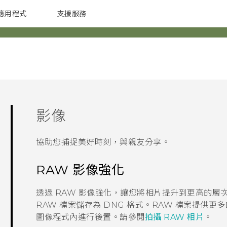
應用程式
支援服務
G REIGNS
配件
影像
協助您捕捉美好時刻，與親友分享。
RAW 影像強化
透過 RAW 影像強化，讓您將相片提升到更高的層
RAW 檔案儲存為 DNG 格式。RAW 檔案提供
圖像程式內進行後置。請參閱
拍攝 RAW 相片
。