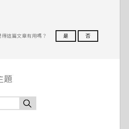
覺得這篇文章有用嗎？
是
否
謝謝您！
關主題