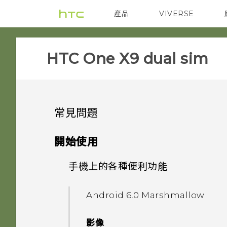
產品
VIVERSE
VIVE
智能手機
HTC One X9 dual sim‎
常見問題
APPS & FEATURES
開始使用
SETTINGS
手機上的各種便利功能
如何變更相機取景器的長寬比？
GETTING STARTED
移除螢幕鎖時出現裝置保護功能
我的 HTC 手機有專用的相機按
Android 6.0 Marshmallow
將停止運作的訊息，裝置保護是
鈕嗎？
COMMUNICATION
我能將 Micro SIM 卡剪小為
什麼意思？
影像