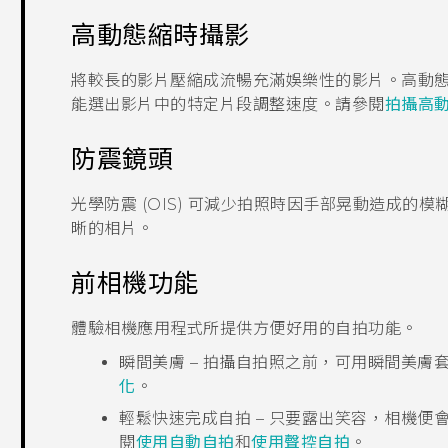
高動態縮時攝影
將較長的影片壓縮成流暢充滿娛樂性的影片。
高動
能選出影片中的特定片段調整速度。請參閱
拍攝高
防震鏡頭
光學防震 (OIS) 可減少拍照時因手部晃動造成
晰的相片。
前相機功能
體驗
相機
應用程式所提供方便好用的自拍功能。
瞬間美膚
– 拍攝自拍照之前，可用
瞬間美膚
化
。
輕鬆快速完成自拍 – 只要露出笑容，相機
閱
使用自動自拍
和
使用聲控自拍
。