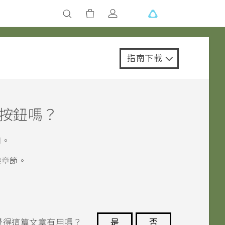
指南下載
機按鈕嗎？
用。
機章節。
覺得這篇文章有用嗎？
是
否