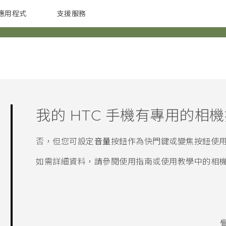
應用程式
支援服務
G REIGNS
配件
我的 HTC 手機有專用的相
否，但您可設定
音量
按鈕作為快門鍵或變焦按鈕使
如需詳細資料，請參閱使用指南或使用教學中的相