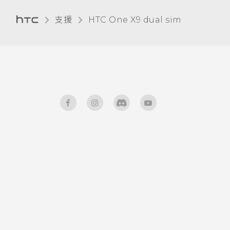
使用 Zoe 動態拍照
飛安模式
開啟或關閉 Motion Launch
個人化設定
支援
HTC One X9 dual sim‎
釋放儲存空間
如何啟用或停用裝置管理員應用
手勢
程式？
拍攝全景相片
自動旋轉螢幕
卸載記憶卡
喚醒進入鎖定螢幕
我透過藍牙傳送了一些檔案到電
拍攝高動態縮時攝影影片
設定螢幕關閉時間
腦。檔案存到哪裡去了？
關於檔案管理員
喚醒及解鎖
拍攝 RAW 相片
螢幕亮度
開啟透過藍牙接收的檔案時會發
喚醒進入主畫面小工具面板
生什麼事？
相機應用程式如何拍攝 RAW 相
觸控音效和震動
片？
喚醒進入 HTC BlinkFeed
我的手機為何會變熱？
變更螢幕語言
手動調整相機設定
使用Motion Launch Snap自
如何查看手機內建的記憶體容量
動啟動相機
安裝數位憑證
及使用量？
設定螢幕鎖定
停用應用程式
我的手機是全新的，但可用儲存