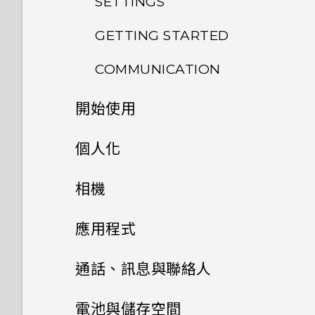
SETTINGS
GETTING STARTED
移除螢幕鎖時出現裝置保護功能
將停止運作的訊息，裝置保護是
COMMUNICATION
我能將 Micro SIM 卡剪小為
什麼意思？
Nano SIM 卡以裝入手機內
開始使用
螢幕在使用擴音功能時會關閉，
嗎？
HTC BoomSound 配備杜比
要如何重新開啟螢幕？
音效下的劇院和音樂模式有何差
手機上的各種便利功能
個人化
是否需插入 SIM 卡才能使用
異？
如何設定預設的簡訊應用程式？
HTC 傳輸？
打開包裝
手機設定及傳輸
Android 6.0 Marshmallow
相機
Android 6.0 中的 Doze 模式
為何收不到使用 iPhone 的聯
為何手機對 Motion Launch
如何節省電池電力？
熟悉新手機的功能
個人化
HTC One X9
絡人的訊息？
影像
相機
手勢沒有反應？
初次設定 HTC One X9
應用程式
Android 6.0 中的應用程式待
重新整理內容
雙 Nano SIM 卡
何謂 主題應用程式？
如何在訊息內加入簽名？
音效
HTC One X9 有哪些新功能和
從先前的 HTC 手機還原
HTC BlinkFeed
機如何節省電池電力？
關閉相機應用程式
通話、訊息與聯絡人
不同之處？
擷取手機畫面
SD 卡
下載主題
相片集
為何在聯絡人應用程式內看不到
個人化
從 Android 手機傳輸內容
設定中的電池最佳化有何作用？
拍攝連續的相片
手機通話功能
何謂 HTC BlinkFeed？
電池與儲存空間