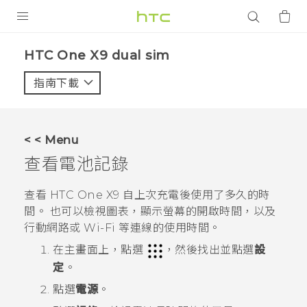
產品
HTC One X9 dual sim‎
VIVE
指南下載
智能手機
G REIGNS
< < Menu
配件
查看電池記錄
VIVERSE
查看
HTC One X9
自上次充電後使用了多久的時
間。 也可以檢視圖表，顯示螢幕的開啟時間，以及
應用程式
行動網路或
Wi-Fi
等連線的使用時間。
支援服務
在
主畫面
上，點選
，然後找出並點選
設
定
。
登入
點選
電源
。