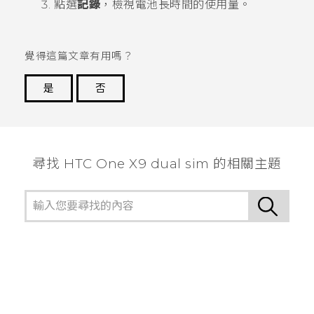
點選
記錄
，檢視電池長時間的使用量。
覺得這篇文章有用嗎？
是
否
謝謝您！
尋找 HTC One X9 dual sim 的相關主題