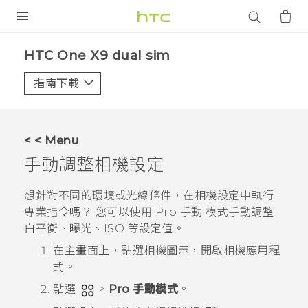
產品
HTC One X9 dual sim‎
VIVE
指南下載
智能手機
G REIGNS
< < Menu
配件
手動調整相機設定
VIVERSE
想針對不同的環境或光線條件，在相機設定中執行
專業指令嗎？ 您可以使用
Pro 手動
模式手動調整
應用程式
白平衡、曝光、ISO 等設定值。
支援服務
在
主畫面
上，點選相機圖示，開啟
相機
應用程
式。
登入
點選
>
Pro 手動模式
。