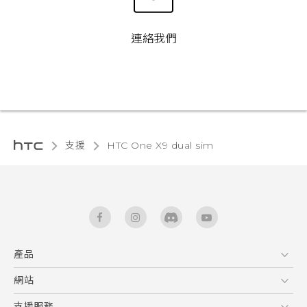
連絡我們
支援
HTC One X9 dual sim‎
產品
5G
網站
快速入門手冊
智能手機
使用手冊
HTC Dev
支援服務