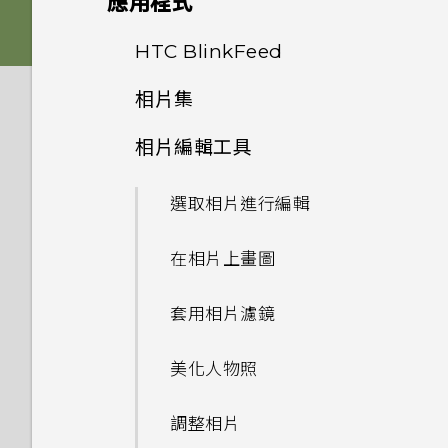
應用程式
Nano SIM 卡以裝入手機內
能否讓相機停留在待機模式以節
螢幕在使用擴音功能時會關閉，
嗎？
HTC BoomSound 配備杜比
重新整理內容
省電力？要如何設定？
雙 Nano SIM 卡
何謂 主題應用程式？
音效
要如何重新開啟螢幕？
從先前的 HTC 手機還原
HTC BlinkFeed
關閉相機應用程式
音效下的劇院和音樂模式有何差
是否需插入 SIM 卡才能使用
異？
擷取手機畫面
我拍攝的相片是否包含地理標
SD 卡
下載主題
相片集
個人化
如何設定預設的簡訊應用程式？
從 Android 手機傳輸內容
HTC 傳輸？
拍攝連續的相片
何謂 HTC BlinkFeed？
記？
Android 6.0 中的 Doze 模式
動作手勢
相片編輯工具
為電池充電
將主題加入我的最愛
剪輯影片
HTC 應用程式更新
為何收不到使用 iPhone 的聯
從 iPhone 傳輸內容的方式
為何手機對 Motion Launch
拍攝相片
如何節省電池電力？
開啟或關閉 HTC BlinkFeed
手機可以編輯 RAW 相片嗎？
絡人的訊息？
手勢沒有反應？
觸控手勢
選取相片進行編輯
切換手機開關
重新建立自己的主題
編輯高動態縮時攝影影片
透過 iCloud 傳送 iPhone 內
提示：如何拍出更棒的相片
Android 6.0 中的應用程式待
餐廳推薦
為何魔法變臉無法在某些相片中
如何在訊息內加入簽名？
容
HTC One X9 有哪些新功能和
機如何節省電池電力？
開啟應用程式
使用？
在相片上畫圖
需要使用手機的快速指引嗎？
混合及配對主題
不同之處？
檢視、編輯和儲存 Zoe 精選
拍攝影片
在 HTC BlinkFeed 上新增內
為何在聯絡人應用程式內看不到
取得聯絡人及其他內容的其他方
設定中的電池最佳化有何作用？
容的方式
分享內容
為何慢動作影片無法錄下聲音？
套用相片濾鏡
尋找主題
最近新增的聯絡人？
法
如何切換 HTC Sense 鍵盤和第
搜尋相片及影片
在錄影期間拍照 — 影像相片
三方的輸入法？
如何在電信業者的網路中新增存
自訂重點消息摘要
切換最近使用的應用程式
高動態縮時攝影影片能否設定不
美化人物照
分享主題
如何移除重複的聯絡人？
在手機和電腦之間傳送相片、影
變更影片播放速度
取點？
使用音量鍵拍攝相片及影片
同的播放速度？
片及音樂
我將記憶卡格式化以作為內部儲
張貼到社交網路
HTC Sense 首頁
調整相片
存空間使用時，卻出現該記憶卡
刪除主題
如何變更電子郵件訊息內的簽
在相片集內檢視相片和影片
我無法退出應用程式。我該怎麼
相機畫面
最新版的 HTC BlinkFeed 有