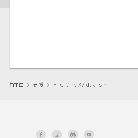
與藍牙裝置解除配對
切換靜音、震動和一般模式
在手機儲存空間和記憶卡之間移
式
通知面板
為何重新開啟或開啟手機時出現
動應用程式及資料
取得協助
要求我輸入密碼以解密手機？
使用藍牙接收檔案
本國撥號
使用 HTC BoomSound 搭配
管理應用程式通知
將應用程式移到記憶卡
耳機
重新啟動 HTC One X9 (軟體重
使用應用程式時不斷出現要求授
使用 NFC
設)
通知 LED 指示燈
予權限的提示。為什麼？
檢視及管理儲存裝置上的檔案
開啟或關閉定位服務
重設網路設定
選取、複製及貼上文字
為何無法在應用程式內使用多指
在 HTC One X9 和電腦間複製
請勿打擾模式
手勢？
檔案
重設 HTC One X9 (硬體重設)
HTC Sense 鍵盤
飛安模式
為何將手機側向轉動時畫面未跟
支援
HTC One X9 dual sim‎
釋放儲存空間
著旋轉？
輸入文字
自動旋轉螢幕
卸載記憶卡
使用文字預測輸入文字
設定螢幕關閉時間
關於檔案管理員
使用滑行鍵盤
螢幕亮度