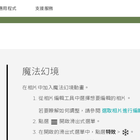
應用程式
支援服務
G REIGNS
配件
魔法幻境
在相片中加入魔法幻境動畫。
從
相片編輯工具
中選擇想要編輯的相片。
若要瞭解如何調整，請參閱
選取相片進行編
點選
開啟滑出式選單。
在開啟的滑出式選單中，點選
特效
>
。