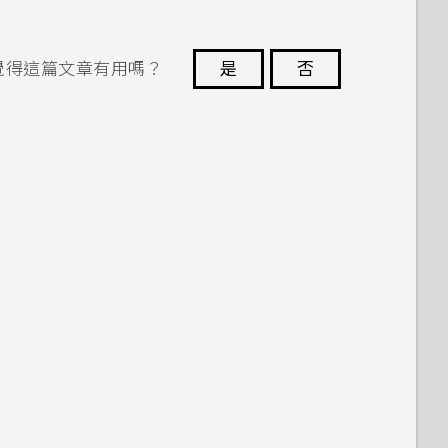
覺得這篇文章有用嗎？
是
否
謝謝您！