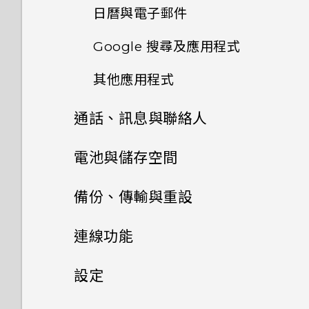
可以移除或隱藏鎖定螢幕嗎？
日曆與電子郵件
使用自動自拍
開啟及關閉智慧資料夾
手機能在找不到 Wi-Fi 或訊號
變更顯示字型
我在旅行時變更了時區，我可以
Google 搜尋及應用程式
太弱時自動切換至行動網路嗎？
關閉或延遲活動提醒
從日曆查看目前所在城市與居住
拍攝自拍和人物照的小秘訣
何謂 Motion Launch？
城市的時差嗎？
啟動列
其他應用程式
使用 Google 即時資訊取得最
忘記了 Google 帳號的密碼該
接受或拒絕會議邀請
使用 Zoe 動態拍照
當下的資訊
怎麼辦？
開啟或關閉 Motion Launch
日曆為何沒有顯示活動？
個人化設定
通話、訊息與聯絡人
個人化 HTC Dot View
手勢
檢視日曆
拍攝全景相片
Now on Tap
如何顯示執行中應用程式的清
可以從舊的 HTC 手機匯入我的
手機通話功能
電池與儲存空間
HTC Dot View 沒有顯示最近
單？
喚醒進入鎖定螢幕
最愛嗎？
排程或編輯活動
撥打的電話嗎？
拍攝高動態縮時攝影影片
搜尋 HTC One X9 和網路
訊息
電源及儲存空間管理
使用智慧搜尋撥號
備份、傳輸與重設
為何省電模式和極致省電模式都
喚醒及解鎖
小算盤應用程式是否有進階小算
選擇要顯示的日曆
HTC Dot View 未顯示音樂控
拍攝 RAW 相片
變成灰色停用狀態？
Google 應用程式
聯絡人
盤功能？
將訊息移到受保護的收件匣
制鍵或應用程式通知？
使用語音撥打電話
同步、備份及重設
顯示電池百分比
連線功能
喚醒進入主畫面小工具面板
分享活動
相機應用程式如何拍攝 RAW 相
如何啟用或停用裝置管理員應用
聯絡人清單
為何無法透過檔案管理員存取外
封鎖不要的訊息
需要更多詳細資料嗎？
撥打分機號碼
查看電池用量
網際網路連線
片？
新增社交網路、電子郵件帳號等
程式？
設定
喚醒進入 HTC BlinkFeed
部的 USB 儲存裝置？
查看郵件
設定個人檔案
複製訊息到 Nano SIM 卡
無線分享
使用時鐘
回撥未接來電
查看電池記錄
手動調整相機設定
同步帳號
我透過藍牙傳送了一些檔案到電