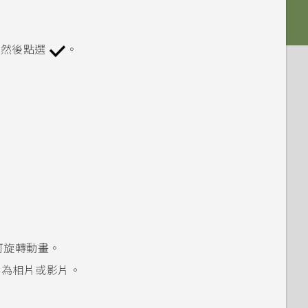
，然後點選
。
可旋轉動畫。
存為相片或影片。