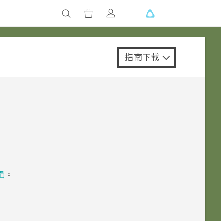
指南下載
輯
。