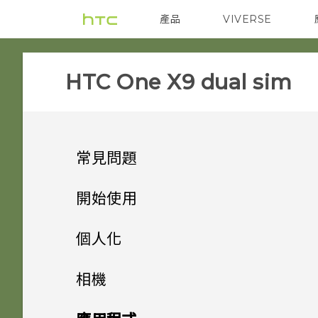
產品
VIVERSE
VIVE
智能手機
HTC One X9 dual sim‎
常見問題
APPS & FEATURES
開始使用
SETTINGS
手機上的各種便利功能
如何變更相機取景器的長寬比？
個人化
GETTING STARTED
打開包裝
移除螢幕鎖時出現裝置保護功能
我的 HTC 手機有專用的相機按
手機設定及傳輸
Android 6.0 Marshmallow
相機
將停止運作的訊息，裝置保護是
鈕嗎？
COMMUNICATION
熟悉新手機的功能
我能將 Micro SIM 卡剪小為
什麼意思？
個人化
HTC One X9
影像
相機
初次設定 HTC One X9