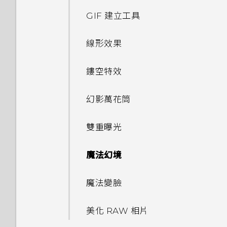
速度太慢的訊息。為什麼？
名？
使用快速設定
做？
從 HTC BlinkFeed 移除內容
哪些不同？
休眠模式
GIF 建立工具
分類小工具面板和啟動列上的應
新增相片或影片至相簿
選擇拍攝模式
HTC Sense 首頁小工具如何運
用程式
認識手機設定
為何手機會對我說話？如何關閉
為何氣象時鐘小工具有時會出現
將螢幕解鎖
作？
線形效果
此功能？
將相片或影片複製或移至其他相
縮放
在 HTC BlinkFeed 上，有時
排列應用程式
更新手機軟體
簿
卻不會？
何謂 HTC Sense 首頁小工具？
為何 HTC Sense 首頁小工具會
鏤空特效
如何在使用手機期間關閉
開啟或關閉相機閃光燈
顯示應用程式推薦？我從未使用
編輯主畫面面板
TalkBack？
從 Play 商店取得應用程式
在相片集內檢視 Zoe 相片
HTC BlinkFeed 是否會消耗過
過這些類型的應用程式。
設定 HTC Sense 首頁小工具
幻影萬花筒
多電力和記憶體？
使用 HDR
變更主畫面
如何找出手機的 IMEI/MEID？
從網路下載應用程式
能否移除 HTC Sense 首頁小工
設定住家及工作位置
雙重曝光
如何設定 HTC BlinkFeed 的
慢動作錄影
具上的應用程式推薦？
新增主畫面小工具
如何啟用開發人員選項？
解除安裝應用程式
自動重新整理排程？
手動切換位置
魔法幻境
使用聲控自拍
如何善加利用 HTC Sense 首頁
新增主畫面捷徑
要如何得知我的手機能否在其他
離線時能否繼續使用 HTC
小工具？
釘選及取消釘選應用程式
國家的本國網路內使用？
魔法變臉
BlinkFeed？
使用自拍計時器拍照
鈴聲、通知音效和鬧鐘
手機上為何會出現餐廳推薦？
新增應用程式至 HTC Sense 首
如何將手機的網際網路連線分享
美化 RAW 相片
我之前曾使用 HTC 備份。為何
使用瞬間美膚套用柔膚美化
頁小工具
給其他裝置使用？
主畫面桌布
手機現在未內建 HTC 備份？