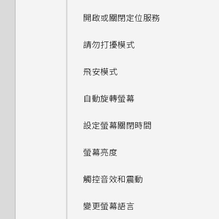
使用 NFC
設)
可以移除或隱藏鎖定螢幕嗎？
使用自動自拍
檢視及管理儲存裝置上的檔案
開啟或關閉定位服務
新增電子郵件帳號
開啟及關閉智慧資料夾
手機能在找不到 Wi-Fi 或訊號
變更顯示字型
我在旅行時變更了時區，我可以
重設網路設定
太弱時自動切換至行動網路嗎？
從日曆查看目前所在城市與居住
拍攝自拍和人物照的小秘訣
在 HTC One X9 和電腦間複製
請勿打擾模式
智慧同步有何作用？
何謂 Motion Launch？
城市的時差嗎？
啟動列
檔案
重設 HTC One X9 (硬體重設)
忘記了 Google 帳號的密碼該
使用 Zoe 動態拍照
飛安模式
怎麼辦？
開啟或關閉 Motion Launch
日曆為何沒有顯示活動？
個人化設定
釋放儲存空間
手勢
拍攝全景相片
自動旋轉螢幕
如何顯示執行中應用程式的清
可以從舊的 HTC 手機匯入我的
卸載記憶卡
單？
喚醒進入鎖定螢幕
最愛嗎？
拍攝高動態縮時攝影影片
設定螢幕關閉時間
關於檔案管理員
為何省電模式和極致省電模式都
喚醒及解鎖
小算盤應用程式是否有進階小算
拍攝 RAW 相片
變成灰色停用狀態？
螢幕亮度
盤功能？
喚醒進入主畫面小工具面板
相機應用程式如何拍攝 RAW 相
如何啟用或停用裝置管理員應用
觸控音效和震動
為何無法透過檔案管理員存取外
片？
程式？
喚醒進入 HTC BlinkFeed
部的 USB 儲存裝置？
變更螢幕語言
手動調整相機設定
我透過藍牙傳送了一些檔案到電