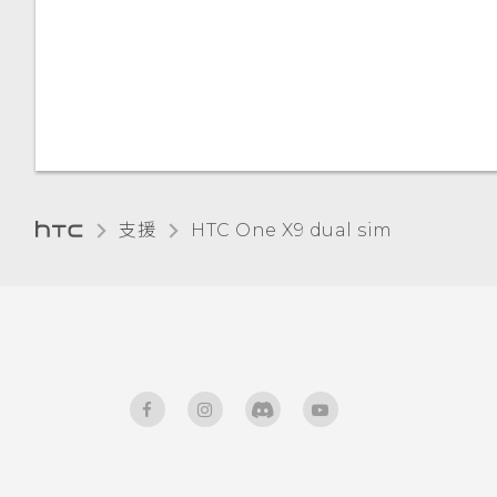
語音輸入文字
中文輸入
硬體或連線發生了問題嗎？
支援
HTC One X9 dual sim‎