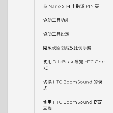
速度太慢的訊息。為什麼？
名？
使用快速設定
做？
從 HTC BlinkFeed 移除內容
中的電話號碼
哪些不同？
選擇要顯示的日曆
休眠模式
為 Nano SIM 卡指派 PIN 碼
GIF 建立工具
聯繫聯絡人
分類小工具面板和啟動列上的應
HTC Dot View 未顯示音樂控
新增相片或影片至相簿
傳送多媒體訊息 (MMS)
Google 應用程式
選擇拍攝模式
傳送音樂至 Blackfire 相容喇
極致省電模式
使用 Android 備份服務
連線到 VPN
HTC Sense 首頁小工具如何運
用程式
制鍵或應用程式通知？
認識手機設定
為何手機會對我說話？如何關閉
叭
撥打緊急電話
為何氣象時鐘小工具有時會出現
分享活動
將螢幕解鎖
協助工具功能
作？
線形效果
匯入或複製聯絡人
此功能？
將相片或影片複製或移至其他相
傳送群組訊息
縮放
在 HTC BlinkFeed 上，有時
延長電池使用時間的提示
從本機備份資料
使用 HTC One X9 作為 Wi-Fi
排列應用程式
需要更多詳細資料嗎？
更新手機軟體
簿
將音樂傳送至支援
卻不會？
收到來電
熱點
查看郵件
何謂 HTC Sense 首頁小工具？
協助工具設定
為何 HTC Sense 首頁小工具會
鏤空特效
合併聯絡人資訊
如何在使用手機期間關閉
繼續撰寫訊息草稿
Qualcomm AllPlay 智慧媒體
開啟或關閉相機閃光燈
儲存空間類型
關於 HTC Sync Manager
顯示應用程式推薦？我從未使用
編輯主畫面面板
TalkBack？
使用時鐘
從 Play 商店取得應用程式
在相片集內檢視 Zoe 相片
平台的喇叭
HTC BlinkFeed 是否會消耗過
通話期間可以執行的動作
過這些類型的應用程式。
透過 USB 數據連線分享手機的
傳送電子郵件訊息
設定 HTC Sense 首頁小工具
開啟或關閉縮放比例手勢
幻影萬花筒
傳送聯絡人資訊
回覆訊息
多電力和記憶體？
使用 HDR
網際網路連線
我該將記憶卡當作可移除式或內
在電腦上安裝 HTC Sync
變更主畫面
如何找出手機的 IMEI/MEID？
查看氣象
從網路下載應用程式
開啟或關閉 藍牙
設定多方通話
部儲存空間使用呢？
Manager
能否移除 HTC Sense 首頁小工
讀取及回覆電子郵件訊息
設定住家及工作位置
使用 TalkBack 導覽 HTC One
雙重曝光
聯絡人群組
轉寄訊息
如何設定 HTC BlinkFeed 的
慢動作錄影
具上的應用程式推薦？
X9
新增主畫面小工具
如何啟用開發人員選項？
錄音
解除安裝應用程式
連接藍牙耳機
自動重新整理排程？
通話記錄
將記憶卡設為內部儲存空間
將 iPhone 的內容和應用程式
管理電子郵件訊息
手動切換位置
魔法幻境
私密聯絡人
使用聲控自拍
傳送到 HTC 手機
如何善加利用 HTC Sense 首頁
切換 HTC BoomSound 的模
新增主畫面捷徑
要如何得知我的手機能否在其他
收聽 FM 收音機
與藍牙裝置解除配對
離線時能否繼續使用 HTC
切換靜音、震動和一般模式
小工具？
在手機儲存空間和記憶卡之間移
式
搜尋電子郵件訊息
釘選及取消釘選應用程式
國家的本國網路內使用？
魔法變臉
BlinkFeed？
使用自拍計時器拍照
動應用程式及資料
取得協助
鈴聲、通知音效和鬧鐘
使用藍牙接收檔案
本國撥號
手機上為何會出現餐廳推薦？
使用 HTC BoomSound 搭配
使用 Exchange ActiveSync
新增應用程式至 HTC Sense 首
如何將手機的網際網路連線分享
美化 RAW 相片
我之前曾使用 HTC 備份。為何
使用瞬間美膚套用柔膚美化
將應用程式移到記憶卡
耳機
重新啟動 HTC One X9 (軟體重
電子郵件
頁小工具
給其他裝置使用？
主畫面桌布
手機現在未內建 HTC 備份？