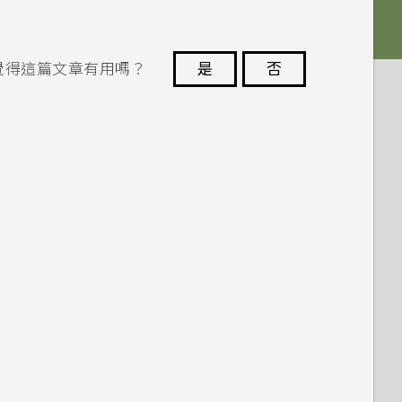
覺得這篇文章有用嗎？
是
否
謝謝您！