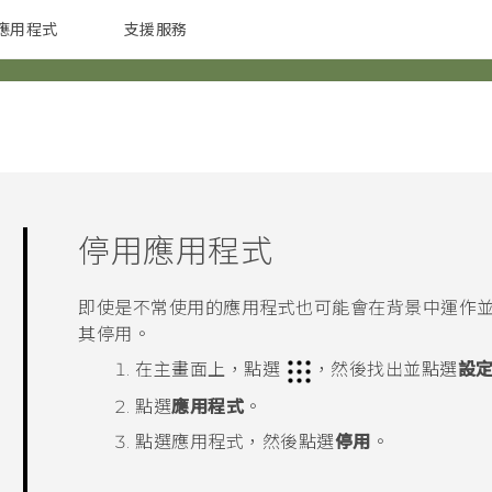
應用程式
支援服務
G REIGNS
配件
停用應用程式
即使是不常使用的應用程式也可能會在背景中運作並
其停用。
在
主畫面
上，點選
，然後找出並點選
設
點選
應用程式
。
點選應用程式，然後點選
停用
。