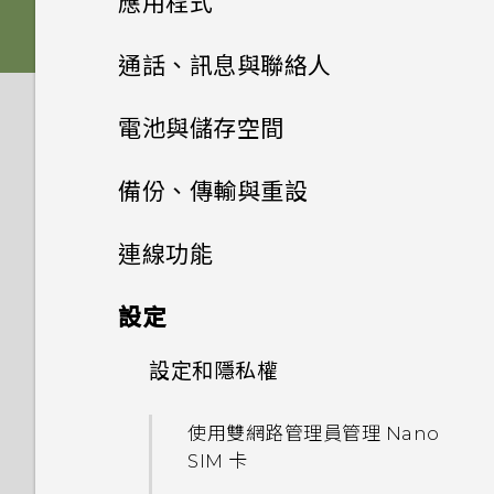
應用程式
Nano SIM 卡以裝入手機內
能否讓相機停留在待機模式以節
螢幕在使用擴音功能時會關閉，
嗎？
HTC BoomSound 配備杜比
重新整理內容
省電力？要如何設定？
雙 Nano SIM 卡
何謂 主題應用程式？
音效
要如何重新開啟螢幕？
從先前的 HTC 手機還原
HTC BlinkFeed
關閉相機應用程式
通話、訊息與聯絡人
音效下的劇院和音樂模式有何差
是否需插入 SIM 卡才能使用
異？
擷取手機畫面
我拍攝的相片是否包含地理標
SD 卡
下載主題
相片集
個人化
如何設定預設的簡訊應用程式？
從 Android 手機傳輸內容
HTC 傳輸？
拍攝連續的相片
手機通話功能
何謂 HTC BlinkFeed？
電池與儲存空間
記？
Android 6.0 中的 Doze 模式
動作手勢
相片編輯工具
為電池充電
將主題加入我的最愛
訊息
剪輯影片
HTC 應用程式更新
為何收不到使用 iPhone 的聯
從 iPhone 傳輸內容的方式
為何手機對 Motion Launch
拍攝相片
如何節省電池電力？
開啟或關閉 HTC BlinkFeed
電源及儲存空間管理
使用智慧搜尋撥號
備份、傳輸與重設
手機可以編輯 RAW 相片嗎？
絡人的訊息？
手勢沒有反應？
日曆與電子郵件
觸控手勢
聯絡人
選取相片進行編輯
切換手機開關
重新建立自己的主題
編輯高動態縮時攝影影片
將訊息移到受保護的收件匣
透過 iCloud 傳送 iPhone 內
提示：如何拍出更棒的相片
Android 6.0 中的應用程式待
餐廳推薦
使用語音撥打電話
同步、備份及重設
顯示電池百分比
連線功能
為何魔法變臉無法在某些相片中
如何在訊息內加入簽名？
容
HTC One X9 有哪些新功能和
Google 搜尋及應用程式
機如何節省電池電力？
關閉或延遲活動提醒
開啟應用程式
使用？
在相片上畫圖
需要使用手機的快速指引嗎？
聯絡人清單
混合及配對主題
不同之處？
檢視、編輯和儲存 Zoe 精選
封鎖不要的訊息
拍攝影片
在 HTC BlinkFeed 上新增內
撥打分機號碼
查看電池用量
網際網路連線
新增社交網路、電子郵件帳號等
設定
其他應用程式
為何在聯絡人應用程式內看不到
取得聯絡人及其他內容的其他方
設定中的電池最佳化有何作用？
容的方式
使用 Google 即時資訊取得最
接受或拒絕會議邀請
分享內容
為何慢動作影片無法錄下聲音？
套用相片濾鏡
設定個人檔案
尋找主題
最近新增的聯絡人？
法
如何切換 HTC Sense 鍵盤和第
搜尋相片及影片
複製訊息到 Nano SIM 卡
當下的資訊
無線分享
在錄影期間拍照 — 影像相片
回撥未接來電
查看電池記錄
同步帳號
設定和隱私權
開啟或關閉數據連線
三方的輸入法？
個人化 HTC Dot View
如何在電信業者的網路中新增存
自訂重點消息摘要
檢視日曆
切換最近使用的應用程式
高動態縮時攝影影片能否設定不
美化人物照
新增新的聯絡人
分享主題
如何移除重複的聯絡人？
在手機和電腦之間傳送相片、影
變更影片播放速度
取點？
刪除訊息和對話
Now on Tap
使用音量鍵拍攝相片及影片
何謂 HTC Connect？
快速撥號
應用程式電池最佳化
移除帳號
同的播放速度？
管理數據使用量
使用雙網路管理員管理 Nano
片及音樂
我將記憶卡格式化以作為內部儲
HTC Dot View 沒有顯示最近
張貼到社交網路
排程或編輯活動
HTC Sense 首頁
SIM 卡
調整相片
存空間使用時，卻出現該記憶卡
編輯聯絡人的資訊
刪除主題
撥打的電話嗎？
如何變更電子郵件訊息內的簽
在相片集內檢視相片和影片
我無法退出應用程式。我該怎麼
傳送簡訊 (SMS)
搜尋 HTC One X9 和網路
相機畫面
使用 HTC Connect 分享媒體
撥打訊息、電子郵件或日曆活動
使用省電功能
備份檔案、資料和設定的方式
最新版的 HTC BlinkFeed 有
Wi-Fi 連線