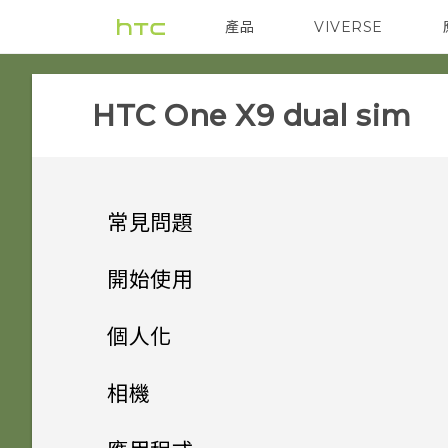
產品
VIVERSE
VIVE
智能手機
HTC One X9 dual sim‎
常見問題
APPS & FEATURES
開始使用
SETTINGS
手機上的各種便利功能
如何變更相機取景器的長寬比？
個人化
GETTING STARTED
打開包裝
移除螢幕鎖時出現裝置保護功能
我的 HTC 手機有專用的相機按
手機設定及傳輸
Android 6.0 Marshmallow
相機
將停止運作的訊息，裝置保護是
鈕嗎？
COMMUNICATION
熟悉新手機的功能
我能將 Micro SIM 卡剪小為
什麼意思？
個人化
HTC One X9
影像
相機
初次設定 HTC One X9