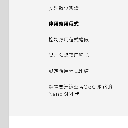
使用Motion Launch Snap自
腦。檔案存到哪裡去了？
動啟動相機
安裝數位憑證
開啟透過藍牙接收的檔案時會發
設定螢幕鎖定
停用應用程式
生什麼事？
設定智慧鎖
控制應用程式權限
我的手機為何會變熱？
開啟或關閉鎖定螢幕通知
設定預設應用程式
如何查看手機內建的記憶體容量
及使用量？
與鎖定螢幕通知互動
設定應用程式連結
我的手機是全新的，但可用儲存
變更鎖定螢幕捷徑
選擇要連線至 4G/3G 網路的
空間卻比總容量少。為什麼？
Nano SIM 卡
變更鎖定螢幕桌布
使用 MicroSD 記憶卡作為可移
除式儲存裝置和使用內部儲存空
關閉鎖定螢幕
間有何不同？