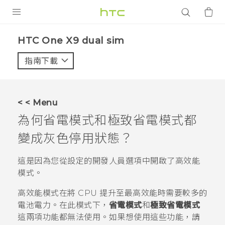
產品
HTC One X9 dual sim‎
VIVE
指南下載
智能手機
G REIGNS
< < Menu
配件
為何省電模式和極致省電模式都
VIVERSE
變成灰色停用狀態？
應用程式
這是因為您從設定的
開發人員選項
中開啟了高效能
模式。
支援服務
高效能模式在將 CPU 提升至最高效能時需要較多的
登入
電池電力。在此模式下，
省電模式
和
極致省電模式
這兩項功能都無法使用。如果想使用這些功能，請