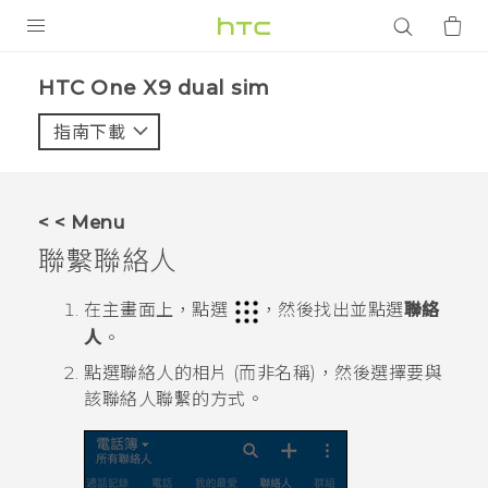
產品
HTC One X9 dual sim‎
VIVE
指南下載
智能手機
G REIGNS
< < Menu
配件
聯繫聯絡人
VIVERSE
在
主畫面
上，點選
，然後找出並點選
聯絡
人
。
應用程式
點選聯絡人的相片 (而非名稱)，然後選擇要與
支援服務
該聯絡人聯繫的方式。
登入