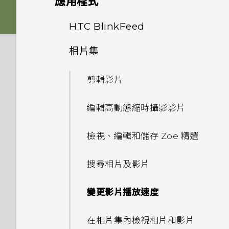
應用程式
Nano SIM 卡以裝入手機內
能否讓相機停留在待機模式以節
螢幕在使用擴音功能時會關閉，
嗎？
HTC BoomSound 配備杜比
重新整理內容
省電力？要如何設定？
雙 Nano SIM 卡
何謂 主題應用程式？
音效
要如何重新開啟螢幕？
從先前的 HTC 手機還原
HTC BlinkFeed
關閉相機應用程式
音效下的劇院和音樂模式有何差
是否需插入 SIM 卡才能使用
異？
擷取手機畫面
我拍攝的相片是否包含地理標
SD 卡
下載主題
相片集
個人化
如何設定預設的簡訊應用程式？
從 Android 手機傳輸內容
HTC 傳輸？
拍攝連續的相片
何謂 HTC BlinkFeed？
記？
Android 6.0 中的 Doze 模式
動作手勢
為電池充電
將主題加入我的最愛
剪輯影片
HTC 應用程式更新
為何收不到使用 iPhone 的聯
從 iPhone 傳輸內容的方式
為何手機對 Motion Launch
拍攝相片
如何節省電池電力？
開啟或關閉 HTC BlinkFeed
手機可以編輯 RAW 相片嗎？
絡人的訊息？
手勢沒有反應？
觸控手勢
切換手機開關
重新建立自己的主題
編輯高動態縮時攝影影片
透過 iCloud 傳送 iPhone 內
提示：如何拍出更棒的相片
Android 6.0 中的應用程式待
餐廳推薦
為何魔法變臉無法在某些相片中
如何在訊息內加入簽名？
容
HTC One X9 有哪些新功能和
機如何節省電池電力？
開啟應用程式
使用？
需要使用手機的快速指引嗎？
混合及配對主題
不同之處？
檢視、編輯和儲存 Zoe 精選
拍攝影片
在 HTC BlinkFeed 上新增內
為何在聯絡人應用程式內看不到
取得聯絡人及其他內容的其他方
設定中的電池最佳化有何作用？
容的方式
分享內容
為何慢動作影片無法錄下聲音？
尋找主題
最近新增的聯絡人？
法
如何切換 HTC Sense 鍵盤和第
搜尋相片及影片
在錄影期間拍照 — 影像相片
三方的輸入法？
如何在電信業者的網路中新增存
自訂重點消息摘要
切換最近使用的應用程式
高動態縮時攝影影片能否設定不
分享主題
如何移除重複的聯絡人？
在手機和電腦之間傳送相片、影
變更影片播放速度
取點？
使用音量鍵拍攝相片及影片
同的播放速度？
片及音樂
我將記憶卡格式化以作為內部儲
張貼到社交網路
HTC Sense 首頁
存空間使用時，卻出現該記憶卡
刪除主題
如何變更電子郵件訊息內的簽
在相片集內檢視相片和影片
我無法退出應用程式。我該怎麼
相機畫面
最新版的 HTC BlinkFeed 有