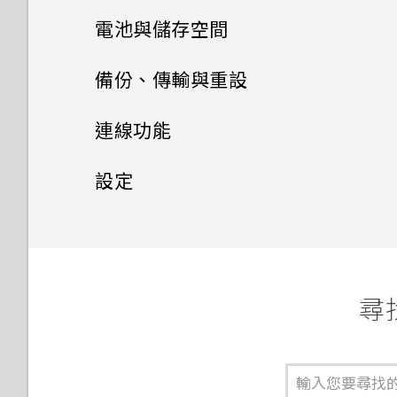
Now on Tap
可以移除或隱藏鎖定螢幕嗎？
手機通話功能
電池與儲存空間
HTC Dot View 沒有顯示最近
使用自動自拍
開啟及關閉智慧資料夾
排程或編輯活動
手機能在找不到 Wi-Fi 或訊號
變更顯示字型
調整相片
我在旅行時變更了時區，我可以
撥打的電話嗎？
搜尋 HTC One X9 和網路
訊息
太弱時自動切換至行動網路嗎？
從日曆查看目前所在城市與居住
電源及儲存空間管理
使用智慧搜尋撥號
備份、傳輸與重設
拍攝自拍和人物照的小秘訣
何謂 Motion Launch？
選擇要顯示的日曆
城市的時差嗎？
啟動列
GIF 建立工具
HTC Dot View 未顯示音樂控
Google 應用程式
聯絡人
忘記了 Google 帳號的密碼該
將訊息移到受保護的收件匣
制鍵或應用程式通知？
使用語音撥打電話
同步、備份及重設
顯示電池百分比
連線功能
使用 Zoe 動態拍照
怎麼辦？
開啟或關閉 Motion Launch
分享活動
日曆為何沒有顯示活動？
個人化設定
線形效果
手勢
聯絡人清單
封鎖不要的訊息
需要更多詳細資料嗎？
撥打分機號碼
查看電池用量
網際網路連線
新增社交網路、電子郵件帳號等
拍攝全景相片
設定
如何顯示執行中應用程式的清
查看郵件
可以從舊的 HTC 手機匯入我的
鏤空特效
單？
喚醒進入鎖定螢幕
設定個人檔案
最愛嗎？
複製訊息到 Nano SIM 卡
無線分享
使用時鐘
回撥未接來電
查看電池記錄
同步帳號
設定和隱私權
開啟或關閉數據連線
拍攝高動態縮時攝影影片
傳送電子郵件訊息
幻影萬花筒
為何省電模式和極致省電模式都
喚醒及解鎖
新增新的聯絡人
小算盤應用程式是否有進階小算
刪除訊息和對話
何謂 HTC Connect？
查看氣象
快速撥號
應用程式電池最佳化
移除帳號
管理數據使用量
拍攝 RAW 相片
使用雙網路管理員管理 Nano
變成灰色停用狀態？
盤功能？
讀取及回覆電子郵件訊息
雙重曝光
SIM 卡
喚醒進入主畫面小工具面板
尋找
編輯聯絡人的資訊
傳送簡訊 (SMS)
使用 HTC Connect 分享媒體
錄音
撥打訊息、電子郵件或日曆活動
使用省電功能
備份檔案、資料和設定的方式
Wi-Fi 連線
相機應用程式如何拍攝 RAW 相
如何啟用或停用裝置管理員應用
為何無法透過檔案管理員存取外
管理電子郵件訊息
中的電話號碼
魔法幻境
片？
為 Nano SIM 卡指派 PIN 碼
程式？
喚醒進入 HTC BlinkFeed
聯繫聯絡人
部的 USB 儲存裝置？
傳送多媒體訊息 (MMS)
傳送音樂至 Blackfire 相容喇
收聽 FM 收音機
極致省電模式
使用 Android 備份服務
連線到 VPN
搜尋電子郵件訊息
叭
撥打緊急電話
魔法變臉
手動調整相機設定
協助工具功能
我透過藍牙傳送了一些檔案到電