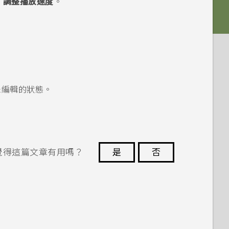
>
調整播放速度
。
。
未編輯的狀態。
覺得這篇文章有用嗎？
是
否
謝謝您！