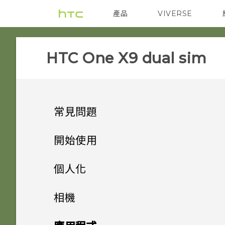
產品
VIVERSE
VIVE
智能手機
HTC One X9 dual sim‎
常見問題
APPS & FEATURES
開始使用
SETTINGS
手機上的各種便利功能
如何變更相機取景器的長寬比？
個人化
GETTING STARTED
打開包裝
移除螢幕鎖時出現裝置保護功能
我的 HTC 手機有專用的相機按
手機設定及傳輸
Android 6.0 Marshmallow
相機
將停止運作的訊息，裝置保護是
鈕嗎？
COMMUNICATION
熟悉新手機的功能
我能將 Micro SIM 卡剪小為
什麼意思？
個人化
HTC One X9
影像
相機
初次設定 HTC One X9