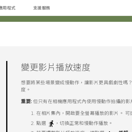
應用程式
支援服務
G REIGNS
配件
變更影片播放速度
想要將某些場景變成慢動作，讓影片更具戲劇性嗎？
度。
重要:
但只有在
相機
應用程式內使用慢動作拍攝的影
在
相片集
內，開啟要全螢幕播放的影片。
可
點選
，切換正常和慢動作播放。