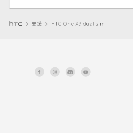
在 HTC One X9 和電腦間複製
請勿打擾模式
通知面板
為何重新開啟或開啟手機時出現
檔案
重設 HTC One X9 (硬體重設)
要求我輸入密碼以解密手機？
飛安模式
管理應用程式通知
支援
HTC One X9 dual sim‎
釋放儲存空間
使用應用程式時不斷出現要求授
自動旋轉螢幕
通知 LED 指示燈
予權限的提示。為什麼？
卸載記憶卡
設定螢幕關閉時間
選取、複製及貼上文字
為何無法在應用程式內使用多指
關於檔案管理員
手勢？
螢幕亮度
HTC Sense 鍵盤
為何將手機側向轉動時畫面未跟
觸控音效和震動
著旋轉？
輸入文字
變更螢幕語言
使用文字預測輸入文字
安裝數位憑證
使用滑行鍵盤