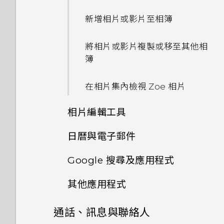
速度太慢的訊息。為什麼？
名？
使用快速設定
做？
從 HTC BlinkFeed 移除內容
哪些不同？
休眠模式
分類小工具面板和啟動列上的應
新增相片或影片至相簿
選擇拍攝模式
HTC Sense 首頁小工具如何運
用程式
認識手機設定
為何手機會對我說話？如何關閉
為何氣象時鐘小工具有時會出現
將螢幕解鎖
作？
此功能？
將相片或影片複製或移至其他相
縮放
在 HTC BlinkFeed 上，有時
排列應用程式
更新手機軟體
簿
卻不會？
何謂 HTC Sense 首頁小工具？
為何 HTC Sense 首頁小工具會
如何在使用手機期間關閉
開啟或關閉相機閃光燈
顯示應用程式推薦？我從未使用
編輯主畫面面板
TalkBack？
從 Play 商店取得應用程式
在相片集內檢視 Zoe 相片
HTC BlinkFeed 是否會消耗過
過這些類型的應用程式。
設定 HTC Sense 首頁小工具
多電力和記憶體？
使用 HDR
相片編輯工具
變更主畫面
如何找出手機的 IMEI/MEID？
從網路下載應用程式
能否移除 HTC Sense 首頁小工
設定住家及工作位置
如何設定 HTC BlinkFeed 的
慢動作錄影
具上的應用程式推薦？
日曆與電子郵件
新增主畫面小工具
如何啟用開發人員選項？
解除安裝應用程式
選取相片進行編輯
自動重新整理排程？
手動切換位置
使用聲控自拍
Google 搜尋及應用程式
如何善加利用 HTC Sense 首頁
關閉或延遲活動提醒
新增主畫面捷徑
要如何得知我的手機能否在其他
在相片上畫圖
離線時能否繼續使用 HTC
小工具？
釘選及取消釘選應用程式
國家的本國網路內使用？
其他應用程式
BlinkFeed？
使用自拍計時器拍照
使用 Google 即時資訊取得最
接受或拒絕會議邀請
鈴聲、通知音效和鬧鐘
套用相片濾鏡
當下的資訊
手機上為何會出現餐廳推薦？
新增應用程式至 HTC Sense 首
如何將手機的網際網路連線分享
通話、訊息與聯絡人
我之前曾使用 HTC 備份。為何
個人化 HTC Dot View
使用瞬間美膚套用柔膚美化
頁小工具
檢視日曆
給其他裝置使用？
主畫面桌布
美化人物照
手機現在未內建 HTC 備份？