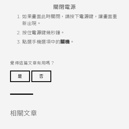
關閉電源
如果畫面此時關閉，請按下
電源
鍵，讓畫面重
新出現。
按住
電源
鍵幾秒鐘。
點選手機選項中的
關機
。
覺得這篇文章有用嗎？
是
否
謝謝您！
相關文章