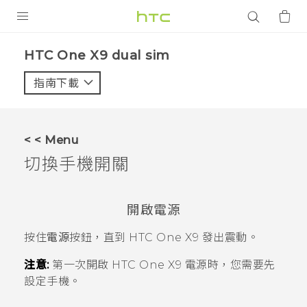
產品
HTC One X9 dual sim‎
VIVE
指南下載
智能手機
G REIGNS
< < Menu
配件
切換手機開關
VIVERSE
開啟電源
應用程式
按住
電源
按鈕，直到
HTC One X9
發出震動。
支援服務
注意:
第一次開啟
HTC One X9
電源時，您需要先
登入
設定手機。