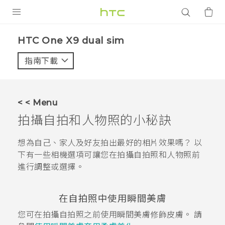
產品
HTC One X9 dual sim‎
VIVE
指南下載
智能手機
G REIGNS
< < Menu
配件
拍攝自拍和人物照的小秘訣
VIVERSE
想為自己、家人及好友拍出最好的相片效果嗎？ 以
下有一些相機選項可讓您在拍攝自拍照和人物照前
應用程式
進行調整或選擇。
支援服務
在自拍照中使用
瞬間美膚
登入
您可在拍攝自拍照之前使用
瞬間美膚
修飾皮膚。 請