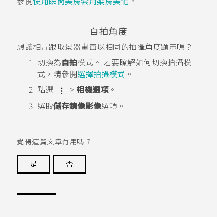
參閱
使用瞬間美膚套用柔膚美化
。
自拍角度
想讓相片跟取景器畫面以相同的拍攝角度顯示嗎？
切換為
自拍
模式。
若要瞭解如何切換拍攝模
式，請參閱
選擇拍攝模式
。
點選
>
相機選項
。
選取
儲存鏡像影像
選項。
覺得這篇文章有用嗎？
是
否
謝謝您！