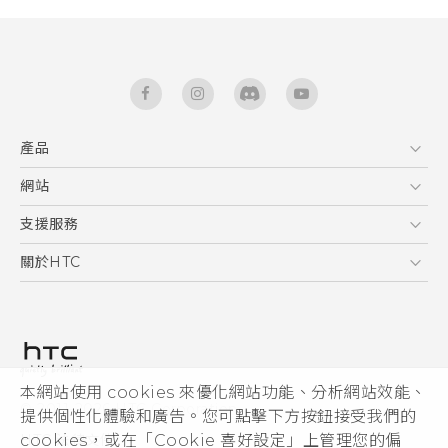
產品
5G
網站
快速入門手冊
智能手機
使用手冊
HTC Dev
支援服務
區塊鍊手機
HTC Research
服務中心
關於HTC
配件
產品有限保固說明
ESG
VIVE
公告欄
投資人
私隱政策
產品安全
本網站使用 cookies 來優化網站功能、分析網站效能、
© 2011-2026 HTC Corporation
提供個性化體驗和廣告。您可點擊下方按鈕接受我們的
加入HTC
HTC 法律文件
cookies，或在「Cookie 喜好設定」上管理您的偏