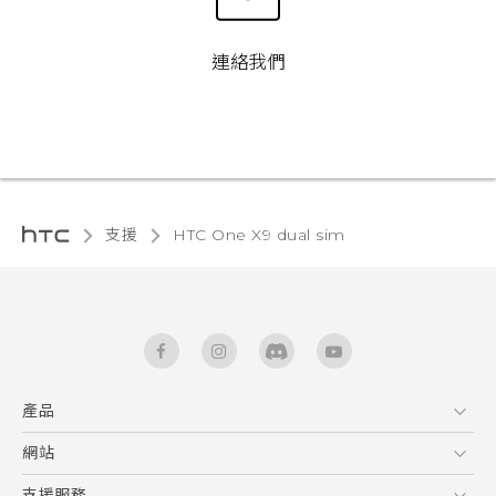
連絡我們
支援
HTC One X9 dual sim‎
產品
5G
網站
快速入門手冊
智能手機
使用手冊
HTC Dev
支援服務