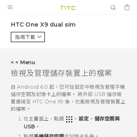
產品
HTC One X9 dual sim‎
VIVE
指南下載
智能手機
G REIGNS
< < Menu
配件
檢視及管理儲存裝置上的檔案
VIVERSE
自
Android
6.0 起，您可從設定中檢視及管理手機
儲存空間及記憶卡上的檔案。
將外部 USB 儲存裝
應用程式
置連接至
HTC One X9
後，也能檢視及管理裝置上
的檔案。
支援服務
在
主畫面
上，點選
>
設定
>
儲存空間與
登入
USB
。
點選
手機儲存空間
或記憶卡名稱。