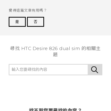
覺得這篇文章有用嗎？
是
否
謝謝您！
尋找 HTC Desire 826 dual sim 的相關主
題
找不到您要尋找的內容？