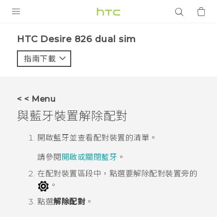
產品
HTC Desire 826 dual sim‎
VIVE
指南下載
智能手機
G REIGNS
< < Menu
配件
與
藍牙
裝置解除配對
VIVERSE
開啟
藍牙
並查看配對裝置的清單。
應用程式
請參閱
開啟或關閉藍牙
。
支援服務
在
配對裝置
區段中，點選要解除配對裝置旁的
。
登入
點選
解除配對
。