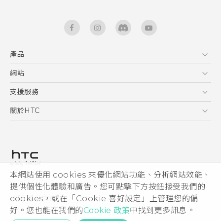
產品
5G
網站
快速入門手冊
智能手機
使用手冊
HTC Dev
支援服務
區塊鍊手機
HTC Research
服務中心
關於HTC
配件
產品有限保固說明
ESG
VIVE
公告欄
投資人
私隱政策
產品安全
本網站使用 cookies 來優化網站功能、分析網站效能、
© 2011-2026 HTC Corporation
提供個性化體驗和廣告。您可點擊下方按鈕接受我們的
加入HTC
cookies，或在「Cookie 喜好設定」上管理您的偏
HTC 法律文件
Security and Privacy Whitepaper
好。您也能在我們的
Cookie 政策
中找到更多訊息。