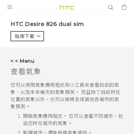
產品
HTC Desire 826 dual sim‎
VIVE
指南下載
智能手機
G REIGNS
< < Menu
配件
查看
氣象
VIVERSE
您可以使用
氣象
應用程式和小工具來查看目前的氣
象，以及未來幾天的氣象預測。 而且除了目前所在
應用程式
位置的氣象以外，也可以檢視全球其他各城市的氣
象預測。
支援服務
開啟
氣象
應用程式。
您可以查看不同城市，包
登入
括您所在城市的氣象。
點選城市，便能檢視氣象資訊。