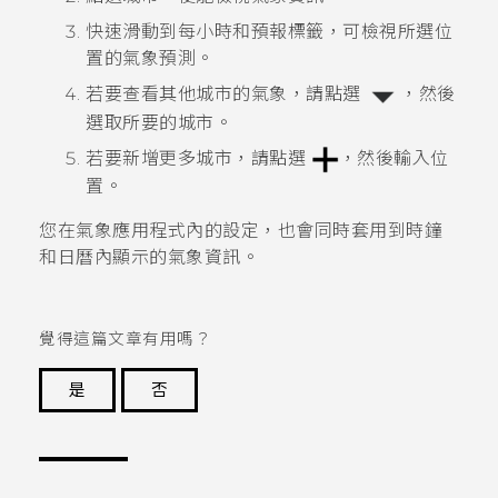
快速滑動到
每小時
和
預報
標籤，可檢視所選位
置的氣象預測。
若要查看其他城市的氣象，請點選
，然後
選取所要的城市。
若要新增更多城市，請點選
，然後輸入位
置。
您在
氣象
應用程式內的設定，也會同時套用到
時鐘
和
日曆
內顯示的氣象資訊。
覺得這篇文章有用嗎？
是
否
謝謝您！