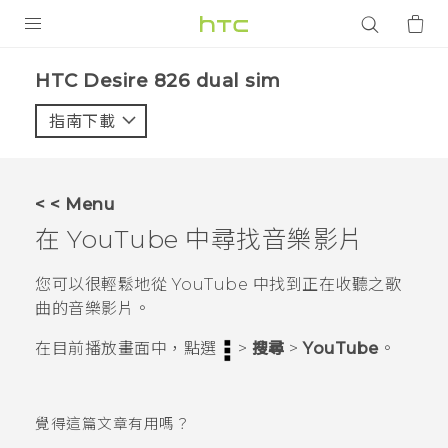
產品
HTC Desire 826 dual sim‎
VIVE
指南下載
智能手機
G REIGNS
< < Menu
配件
在
YouTube
中尋找音樂影片
VIVERSE
您可以很輕鬆地從
YouTube
中找到正在收聽之歌
曲的音樂影片。
應用程式
在
目前播放
畫面中，點選
>
搜尋
>
YouTube
。
支援服務
登入
覺得這篇文章有用嗎？