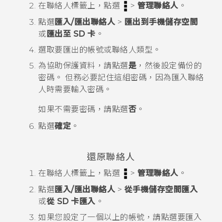
在
聯絡人
標籤上，點選
>
管理聯絡人
。
點選
匯入/匯出聯絡人
>
匯出到手機儲存空間
或
匯出至 SD 卡
。
選取要匯出的帳號或聯絡人類型。
為協助保護資料，請點選
是
，然後設定備份的
密碼。
但務必要記住這組密碼，因為匯入聯絡
人時需要輸入密碼。
如果不需要密碼，請點選
否
。
點選
確定
。
還原聯絡人
在
聯絡人
標籤上，點選
>
管理聯絡人
。
點選
匯入/匯出聯絡人
>
從手機儲存空間匯入
或
從 SD 卡匯入
。
如果您設定了一個以上的帳號，請點選要匯入