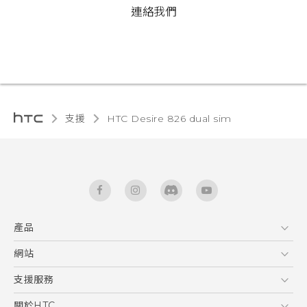
連絡我們
支援
HTC Desire 826 dual sim‎
產品
5G
網站
快速入門手冊
智能手機
使用手冊
HTC Dev
支援服務
區塊鍊手機
HTC Research
服務中心
關於HTC