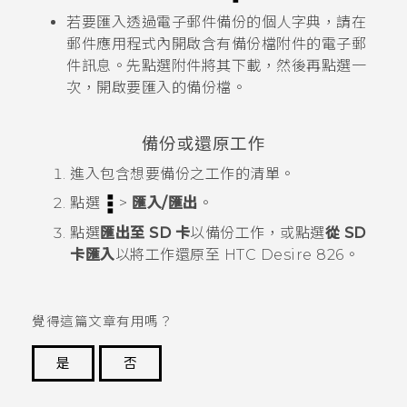
若要匯入透過電子郵件備份的個人字典，請在
郵件
應用程式內開啟含有備份檔附件的電子郵
件訊息。先點選附件將其下載，然後再點選一
次，開啟要匯入的備份檔。
備份或還原工作
進入包含想要備份之工作的清單。
點選
>
匯入/匯出
。
點選
匯出至 SD 卡
以備份工作，或點選
從 SD
卡匯入
以將工作還原至
HTC Desire 826
。
覺得這篇文章有用嗎？
是
否
謝謝您！