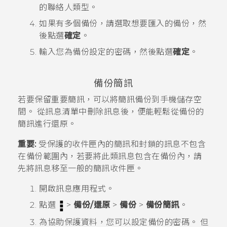
的聯絡人類型。
如果有多個備份，請選取想要匯入的備份，然
後點選
確定
。
輸入您為備份設定的密碼，然後點選
確定
。
備份簡訊
若要保留重要簡訊，可以將簡訊備份到手機儲存空
間。 從訊息清單中刪除訊息後，便能輕鬆從備份的
簡訊進行還原。
重要:
受保護的收件匣內的簡訊和封鎖的訊息不包含
在備份範圍內，若要將此類訊息包含在備份內，請
先將訊息移至一般的簡訊收件匣。
開啟
訊息
應用程式。
點選
>
備份/還原
>
備份
>
備份簡訊
。
為協助保護資料，您可以設定備份的密碼。
但