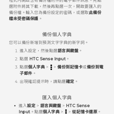
程式內開啟含有備份檔附件的電子郵件訊息。先點
選附件將其下載，然後再點選一次，開啟要匯入的
備份檔。輸入您為備份設定的密碼，或選取
此備份
檔未受密碼保護
。
備份個人字典
您可以備份新增到預測文字字典的新字詞。
進入設定，然後點選
語言與鍵盤
。
點選
HTC Sense Input
。
點選
個人字典
>
>
備份到記憶卡
或
備份到電
子郵件
。
出現確認提示時，請點選
確定
。
匯入個人字典
進入
設定
>
語言與鍵盤
>
HTC Sense
Input
。點選
個人字典
>
>
從記憶卡還原
。