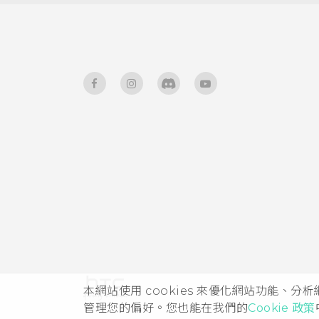
螢幕亮度
變更顯示字型
觸控音效和震動
變更螢幕語言
本網站使用 cookies 來優化網站功能、分
管理您的偏好。您也能在我們的
Cookie 政策