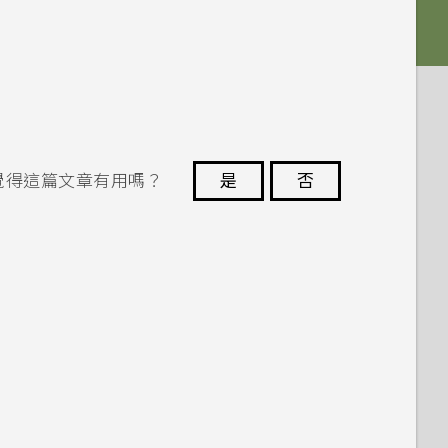
覺得這篇文章有用嗎？
是
否
謝謝您！