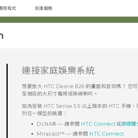
應用程式
支援服務
G REIGNS
配件
‎
連接家庭娛樂系統
想要放大
HTC Desire 826
的畫面和音效嗎？ 您
至相容的大尺寸電視或無線喇叭。
如為安裝
HTC Sense
5.5 以上版本的 HTC 
列任一類型的裝置：
DLNA®
— 請參閱
HTC Connect
或
將媒體分
Miracast™
— 請參閱
HTC Connect