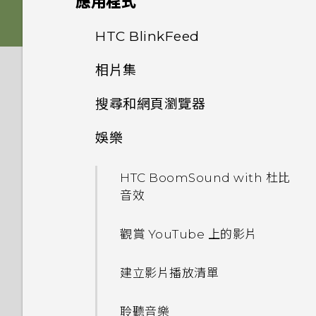
應用程式
Nano SIM 卡以裝入手機內
我拍攝的相片是否包含地理標
如何節省電池電力？
為何收不到使用 iPhone 的聯
嗎？
記？
個人化 HTC Dot View
雙 Nano SIM 卡
將 HTC Desire 826 完全個人
絡人的訊息？
從線上儲存空間還原備份
HTC BlinkFeed
相機畫面
Android 6.0 中的應用程式待
化
是否需插入 SIM 卡才能使用
為何魔法變臉無法在某些相片中
HTC Dot View 沒有顯示最近
機如何節省電池電力？
記憶卡
相片集
如何在訊息內加入簽名？
取得聯絡人及其他內容的其他方
HTC 傳輸？
拍攝相片
從 HTC BlinkFeed 移除內容
使用？
撥打的電話嗎？
鈴聲、通知音效和鬧鐘
法
設定中的電池最佳化有何作用？
搜尋和網頁瀏覽器
電池
在相片集內檢視相片和影片
為何在聯絡人應用程式內看不到
新的軟體更新有哪些新功能和不
提示：如何拍出更棒的相片
儲存文章供日後觀賞
為何慢動作影片無法錄下聲音？
HTC Dot View 未顯示音樂控
主畫面桌布
最近新增的聯絡人？
在手機和電腦之間傳送相片、影
同之處？
制鍵或應用程式通知？
娛樂
如何在電信業者的網路中新增存
搜尋 HTC Desire 826 和網路
切換手機開關
片及音樂
新增相片或影片至相簿
拍攝影片
張貼到社交網路
最新版的 HTC BlinkFeed 有
取點？
啟動列
如何移除重複的聯絡人？
如何切換 HTC Sense 鍵盤和第
哪些不同？
需要更多詳細資料嗎？
HTC BoomSound with 杜比
瀏覽網頁
需要使用手機的快速指引嗎？
主畫面
三方的輸入法？
將相片或影片複製或移至其他相
拍攝連續的相片
何謂 HTC BlinkFeed？
音效
我無法退出應用程式。我該怎麼
新增主畫面小工具
簿
如何變更電子郵件訊息內的簽
為何氣象時鐘小工具有時會出現
動作手勢
做？
將網頁加入我的最愛
名？
從 Android 手機傳輸內容
我將記憶卡格式化以作為內部儲
使用聲控自拍
在 HTC BlinkFeed 上，有時
開啟或關閉 HTC BlinkFeed
觀賞 YouTube 上的影片
新增主畫面捷徑
存空間使用時，卻出現該記憶卡
新增相片及影片標籤
卻不會？
觸控手勢
為何手機會對我說話？如何關閉
使用瀏覽器記錄
速度太慢的訊息。為什麼？
螢幕在使用擴音功能時會關閉，
從 iPhone 傳輸內容
使用自拍計時器拍照
在 HTC BlinkFeed 上新增內
此功能？
建立影片播放清單
排列應用程式
要如何重新開啟螢幕？
搜尋相片及影片
HTC BlinkFeed 是否會消耗過
容的方式
開啟應用程式
清除瀏覽器記錄
HTC Sense 首頁小工具如何運
透過藍牙從舊手機傳輸聯絡人
多電力和記憶體？
拍攝自拍和人物照的小秘訣
如何在使用手機期間關閉
聆聽音樂