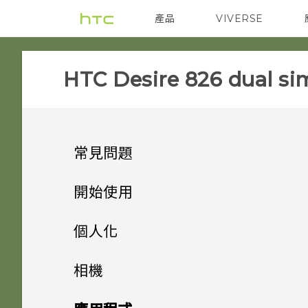
產品
VIVERSE
VIVE
智能手機
HTC Desire 826 dual sim
常見問題
SETTINGS
開始使用
APPS & FEATURES
手機上的各種便利功能
移除螢幕鎖時出現裝置保護功能
個人化
將停止運作的訊息，裝置保護是
GETTING STARTED
打開包裝
能否讓相機停留在待機模式以節
什麼意思？
手機設定及傳輸
HTC Eye Experience
相機
省電力？要如何設定？
COMMUNICATION
熟悉新手機的功能
我能將 Micro SIM 卡剪小為
個人化
Android 6.0 中的 Doze 模式
HTC Desire 826
HTC Desire 826 的各種功能
相機
初次設定新手機