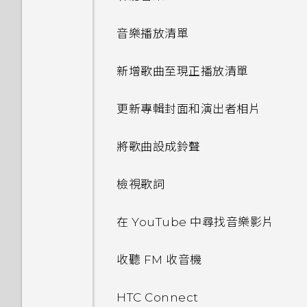
作？
鎖定螢幕
如何設定預設的簡訊應用程式？
尋找配對的相片
自訂重點消息摘要
TalkBack？
重新整理內容
使用快速設定
如何設定 HTC BlinkFeed 的
使用瞬間美膚套用柔膚美化
音樂播放清單
為何 HTC Sense 首頁小工具會
編輯主畫面面板
編輯相片
自動重新整理排程？
如何找出手機的 IMEI/MEID 和
擷取手機畫面
顯示應用程式推薦？我從未使用
認識手機設定
序號？
使用自動自拍
新增歌曲至現正播放清單
過這些類型的應用程式。
變更主畫面
使用魔法變臉
離線時能否繼續使用 HTC
休眠模式
BlinkFeed？
更新手機軟體
如何啟用開發人員選項？
使用連拍組合拍攝自拍照
更新專輯封面和演出者相片
能否移除 HTC Sense 首頁小工
分類小工具面板和啟動列上的應
剪輯影片
將螢幕解鎖
具上的應用程式推薦？
用程式
手機出狀況時該如何排除問題？
從 Play 商店取得應用程式
如何顯示執行中應用程式的清
使用前後合拍模式
將歌曲設成鈴聲
從影片中儲存相片
單？
分享內容
如何善加利用 HTC Sense 首頁
我之前曾使用 HTC 備份。為何
從網路下載應用程式
拍攝全景相片
小工具？
檢視歌詞
我在 HTC 備份內看不到備份選
在相片集中檢視 Zoe
為何省電模式和極致省電模式都
切換最近使用的應用程式
項？
解除安裝應用程式
變成灰色停用狀態？
使用 HDR
可以移除或隱藏鎖定螢幕嗎？
在 YouTube 中尋找音樂影片
螢幕導覽按鈕
如何備份至 Google 帳號？
如何啟用或停用裝置管理員應用
慢動作錄影
收聽 FM 收音機
程式？
通知面板
我在旅行時變更了時區，我可以
手動調整相機設定
HTC Connect
從日曆查看目前所在城市與居住
我的手機為何會變熱？