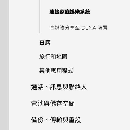
通知 LED 指示燈
城市的時差嗎？
將設定另存為相機模式
連接家庭娛樂系統
如何查看手機內建的記憶體容量
選取、複製及貼上文字
日曆為何沒有顯示活動？
及使用量？
將媒體分享至 DLNA 裝置
HTC Sense 鍵盤
如何切換為駕駛模式？
我的手機是全新的，但可用儲存
日曆
空間卻比總容量少。為什麼？
輸入文字
可以從舊的 HTC 手機匯入我的
旅行和地圖
檢視日曆
最愛嗎？
使用 MicroSD 記憶卡作為可移
使用文字預測輸入文字
除式儲存裝置和使用內部儲存空
其他應用程式
HTC Car 開車夥伴
排程或編輯活動
小算盤應用程式是否有進階小算
間有何不同？
盤功能？
使用滑行鍵盤
通話、訊息與聯絡人
使用塗鴉
在 HTC Car 內使用語音指令
選擇要顯示的日曆
為何重新開啟或開啟手機時出現
將手機連線至電腦時出現「裝置
語音輸入文字
要求我輸入密碼以解密手機？
手機通話功能
電池與儲存空間
使用時鐘
在 HTC Car 內搜尋地點
驅動程式軟體安裝不成功」的訊
分享活動
息。我該怎麼做？
訊息
顯示電池百分比
要如何得知我的手機能否在其他
儲存空間和檔案
通話記錄
查看氣象
備份、傳輸與重設
探索附近的景點
國家的本國網路內使用？
接受或拒絕會議邀請
聯絡人