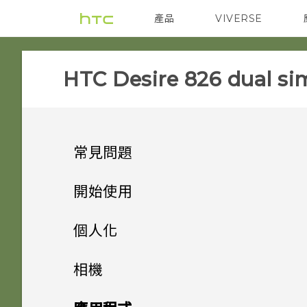
產品
VIVERSE
VIVE
智能手機
HTC Desire 826 dual sim
常見問題
SETTINGS
開始使用
APPS & FEATURES
手機上的各種便利功能
移除螢幕鎖時出現裝置保護功能
個人化
將停止運作的訊息，裝置保護是
GETTING STARTED
打開包裝
能否讓相機停留在待機模式以節
什麼意思？
手機設定及傳輸
HTC Eye Experience
相機
省電力？要如何設定？
COMMUNICATION
熟悉新手機的功能
我能將 Micro SIM 卡剪小為
個人化
Android 6.0 中的 Doze 模式
HTC Desire 826
HTC Desire 826 的各種功能
相機
初次設定新手機