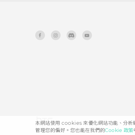
螢幕亮度
變更顯示字型
觸控音效和震動
變更螢幕語言
本網站使用 cookies 來優化網站功能、分
管理您的偏好。您也能在我們的
Cookie 政策