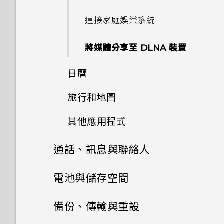
通知 LED 指示燈
城市的時差嗎？
將設定另存為相機模式
連接家庭娛樂系統
如何查看手機內建的記憶體容量
選取、複製及貼上文字
日曆為何沒有顯示活動？
及使用量？
將媒體分享至 DLNA 裝置
HTC Sense 鍵盤
如何切換為駕駛模式？
我的手機是全新的，但可用儲存
日曆
空間卻比總容量少。為什麼？
輸入文字
可以從舊的 HTC 手機匯入我的
旅行和地圖
檢視日曆
最愛嗎？
使用 MicroSD 記憶卡作為可移
使用文字預測輸入文字
除式儲存裝置和使用內部儲存空
其他應用程式
HTC Car 開車夥伴
排程或編輯活動
小算盤應用程式是否有進階小算
間有何不同？
盤功能？
使用滑行鍵盤
通話、訊息與聯絡人
使用塗鴉
在 HTC Car 內使用語音指令
選擇要顯示的日曆
為何重新開啟或開啟手機時出現
將手機連線至電腦時出現「裝置
語音輸入文字
要求我輸入密碼以解密手機？
手機通話功能
電池與儲存空間
使用時鐘
在 HTC Car 內搜尋地點
驅動程式軟體安裝不成功」的訊
分享活動
息。我該怎麼做？
訊息
顯示電池百分比
要如何得知我的手機能否在其他
儲存空間和檔案
通話記錄
查看氣象
備份、傳輸與重設
探索附近的景點
國家的本國網路內使用？
接受或拒絕會議邀請
聯絡人