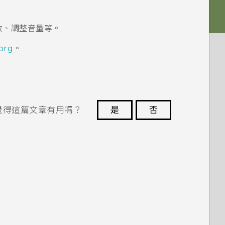
。
放、調整音量等。
org
。
覺得這篇文章有用嗎？
是
否
謝謝您！