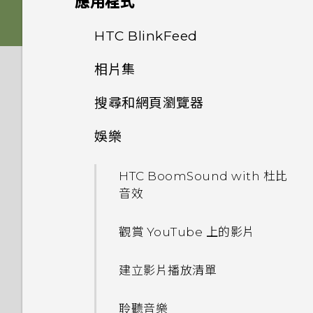
應用程式
Nano SIM 卡以裝入手機內
我拍攝的相片是否包含地理標
如何節省電池電力？
為何收不到使用 iPhone 的聯
嗎？
記？
個人化 HTC Dot View
雙 Nano SIM 卡
將 HTC Desire 826 完全個人
絡人的訊息？
從線上儲存空間還原備份
HTC BlinkFeed
相機畫面
Android 6.0 中的應用程式待
化
是否需插入 SIM 卡才能使用
為何魔法變臉無法在某些相片中
HTC Dot View 沒有顯示最近
機如何節省電池電力？
記憶卡
相片集
如何在訊息內加入簽名？
取得聯絡人及其他內容的其他方
HTC 傳輸？
拍攝相片
從 HTC BlinkFeed 移除內容
使用？
撥打的電話嗎？
鈴聲、通知音效和鬧鐘
法
設定中的電池最佳化有何作用？
搜尋和網頁瀏覽器
電池
在相片集內檢視相片和影片
為何在聯絡人應用程式內看不到
新的軟體更新有哪些新功能和不
提示：如何拍出更棒的相片
儲存文章供日後觀賞
為何慢動作影片無法錄下聲音？
HTC Dot View 未顯示音樂控
主畫面桌布
最近新增的聯絡人？
在手機和電腦之間傳送相片、影
同之處？
制鍵或應用程式通知？
娛樂
如何在電信業者的網路中新增存
搜尋 HTC Desire 826 和網路
切換手機開關
片及音樂
新增相片或影片至相簿
拍攝影片
張貼到社交網路
最新版的 HTC BlinkFeed 有
取點？
啟動列
如何移除重複的聯絡人？
如何切換 HTC Sense 鍵盤和第
哪些不同？
需要更多詳細資料嗎？
HTC BoomSound with 杜比
瀏覽網頁
需要使用手機的快速指引嗎？
主畫面
三方的輸入法？
將相片或影片複製或移至其他相
拍攝連續的相片
何謂 HTC BlinkFeed？
音效
我無法退出應用程式。我該怎麼
新增主畫面小工具
簿
如何變更電子郵件訊息內的簽
為何氣象時鐘小工具有時會出現
動作手勢
做？
將網頁加入我的最愛
名？
從 Android 手機傳輸內容
我將記憶卡格式化以作為內部儲
使用聲控自拍
在 HTC BlinkFeed 上，有時
開啟或關閉 HTC BlinkFeed
觀賞 YouTube 上的影片
新增主畫面捷徑
存空間使用時，卻出現該記憶卡
新增相片及影片標籤
卻不會？
觸控手勢
為何手機會對我說話？如何關閉
使用瀏覽器記錄
速度太慢的訊息。為什麼？
螢幕在使用擴音功能時會關閉，
從 iPhone 傳輸內容
使用自拍計時器拍照
在 HTC BlinkFeed 上新增內
此功能？
建立影片播放清單
排列應用程式
要如何重新開啟螢幕？
搜尋相片及影片
HTC BlinkFeed 是否會消耗過
容的方式
開啟應用程式
清除瀏覽器記錄
HTC Sense 首頁小工具如何運
透過藍牙從舊手機傳輸聯絡人
多電力和記憶體？
拍攝自拍和人物照的小秘訣
如何在使用手機期間關閉
聆聽音樂