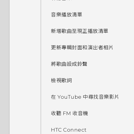
作？
鎖定螢幕
如何設定預設的簡訊應用程式？
尋找配對的相片
自訂重點消息摘要
TalkBack？
重新整理內容
使用快速設定
如何設定 HTC BlinkFeed 的
使用瞬間美膚套用柔膚美化
音樂播放清單
為何 HTC Sense 首頁小工具會
編輯主畫面面板
編輯相片
自動重新整理排程？
如何找出手機的 IMEI/MEID 和
擷取手機畫面
顯示應用程式推薦？我從未使用
認識手機設定
序號？
使用自動自拍
新增歌曲至現正播放清單
過這些類型的應用程式。
變更主畫面
使用魔法變臉
離線時能否繼續使用 HTC
休眠模式
BlinkFeed？
更新手機軟體
如何啟用開發人員選項？
使用連拍組合拍攝自拍照
更新專輯封面和演出者相片
能否移除 HTC Sense 首頁小工
分類小工具面板和啟動列上的應
剪輯影片
將螢幕解鎖
具上的應用程式推薦？
用程式
手機出狀況時該如何排除問題？
從 Play 商店取得應用程式
如何顯示執行中應用程式的清
使用前後合拍模式
將歌曲設成鈴聲
從影片中儲存相片
單？
分享內容
如何善加利用 HTC Sense 首頁
我之前曾使用 HTC 備份。為何
從網路下載應用程式
拍攝全景相片
小工具？
檢視歌詞
我在 HTC 備份內看不到備份選
在相片集中檢視 Zoe
為何省電模式和極致省電模式都
切換最近使用的應用程式
項？
解除安裝應用程式
變成灰色停用狀態？
使用 HDR
可以移除或隱藏鎖定螢幕嗎？
在 YouTube 中尋找音樂影片
螢幕導覽按鈕
如何備份至 Google 帳號？
如何啟用或停用裝置管理員應用
慢動作錄影
收聽 FM 收音機
程式？
通知面板
我在旅行時變更了時區，我可以
手動調整相機設定
HTC Connect
從日曆查看目前所在城市與居住
我的手機為何會變熱？