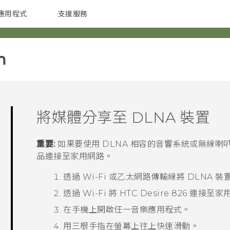
應用程式
支援服務
G REIGNS
配件
‎
將媒體分享至
DLNA
裝置
重要:
如果要使用
DLNA
相容的音響系統或無線喇
品連接至家用網路。
透過
Wi-Fi
或乙太網路傳輸線將
DLNA
裝
透過
Wi-Fi
將
HTC Desire 826
連接至家
在手機上開啟任一音樂應用程式。
用三根手指在螢幕上往上快速滑動。