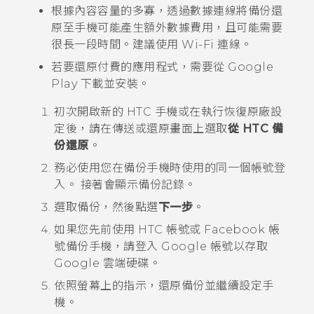
根據內容容量的多寡，透過數據連線將備份還
原至手機可能產生額外數據費用，且可能需要
很長一段時間。建議使用
Wi-Fi
連線。
若要還原付費的應用程式，需要從
Google
Play
下載並安裝。
初次開啟新的 HTC 手機或在執行恢復原廠設
定後，請在
傳送或還原
畫面上選取
從 HTC 備
份還原
。
務必使用您在備份手機時使用的同一個帳號登
入。
接著會顯示備份記錄。
選取備份，然後點選
下一步
。
如果您先前使用 HTC 帳號或
Facebook
帳
號備份手機，請登入
Google
帳號以存取
Google 雲端硬碟
。
依照螢幕上的指示，還原備份並繼續設定手
機。