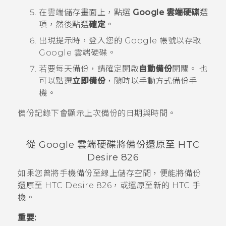
在
雲端儲存
畫面上，點選
Google 雲端硬碟
選
項，然後點選
確定
。
出現提示時，登入您的
Google
帳號以存取
Google 雲端硬碟
。
若要每天備份，請確定開啟
自動備份
開關。
也
可以點選
立即備份
，隨時以手動方式備份手
機。
備份記錄
下會顯示上次備份的日期與時間。
從
Google 雲端硬碟
將備份還原至
HTC
Desire 826
如果您曾將手機備份至線上儲存空間，便能將備份
還原至
HTC Desire 826
，或還原至新的 HTC 手
機。
重要: