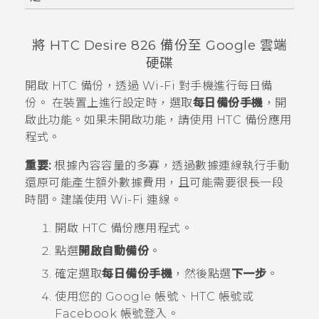
將
HTC Desire 826
備份至
Google 雲端
硬碟
開啟
HTC 備份
，透過
Wi-Fi
對手機進行每日備
份。 在裝置上進行設定時，選取
每日備份手機
，開
啟此功能。如果未開啟功能，請使用
HTC 備份
應用
程式。
重要:
根據內容容量的多寡，透過數據連線執行手動
還原可能產生額外數據費用，且可能需要很長一段
時間。建議使用
Wi-Fi
連線。
開啟
HTC 備份
應用程式。
點選
開啟自動備份
。
確定選取
每日備份手機
，然後點選
下一步
。
使用您的
Google
帳號、HTC 帳號或
Facebook
帳號登入。