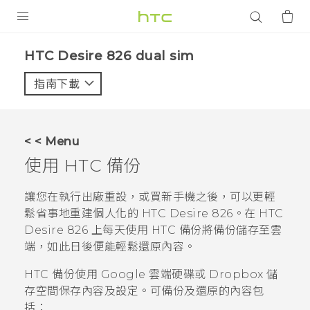
產品
HTC Desire 826 dual sim‎
VIVE
指南下載
智能手機
G REIGNS
< < Menu
配件
使用
HTC 備份
VIVERSE
讓您在執行出廠重設，或買新手機之後，可以更輕
鬆省事地重建個人化的
HTC Desire 826
。在
HTC
應用程式
Desire 826
上每天使用
HTC 備份
將備份儲存至雲
端，如此日後便能輕鬆還原內容。
支援服務
HTC 備份
使用
Google 雲端硬碟
或
Dropbox
儲
登入
存空間保存內容及設定。
可備份及還原的內容包
括：