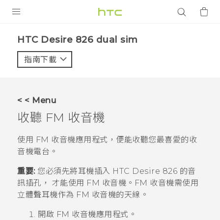
產品
HTC Desire 826 dual sim‎
VIVE
指南下載
智能手機
G REIGNS
< < Menu
配件
收聽
FM 收音機
VIVERSE
使用
FM 收音機
應用程式，便能收聽您最喜愛的收
音機電台。
應用程式
重要:
您必須先將耳機插入
HTC Desire 826
的音
支援服務
訊插孔， 才能使用
FM 收音機
。
FM 收音機
需使用
立體聲耳機作為 FM 收音機的天線。
登入
開啟
FM 收音機
應用程式。