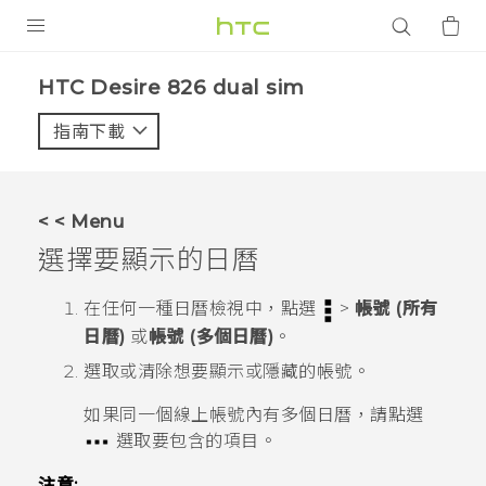
產品
HTC Desire 826 dual sim‎
VIVE
指南下載
智能手機
G REIGNS
< < Menu
配件
選擇要顯示的日曆
VIVERSE
在任何一種日曆檢視中，點選
>
帳號 (所有
日曆)
或
帳號 (多個日曆)
。
應用程式
選取或清除想要顯示或隱藏的帳號。
支援服務
如果同一個線上帳號內有多個日曆，請點選
登入
選取要包含的項目。
注意: