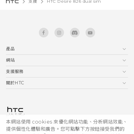
支援
HTC Desire 826 dual sim‎
產品
5G
網站
快速入門手冊
智能手機
使用手冊
HTC Dev
支援服務
區塊鍊手機
HTC Research
服務中心
關於HTC
配件
產品有限保固說明
ESG
VIVE
公告欄
投資人
私隱政策
產品安全
本網站使用 cookies 來優化網站功能、分析網站效能、
© 2011-2026 HTC Corporation
提供個性化體驗和廣告。您可點擊下方按鈕接受我們的
加入HTC