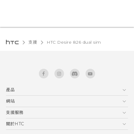
支援
HTC Desire 826 dual sim‎
產品
5G
網站
快速入門手冊
智能手機
使用手冊
HTC Dev
支援服務
區塊鍊手機
HTC Research
服務中心
關於HTC
配件
產品有限保固說明