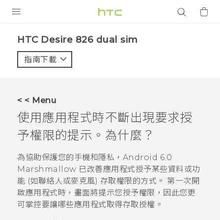
產品
HTC Desire 826 dual sim‎
VIVE
指南下載
智能手機
G REIGNS
< < Menu
配件
使用應用程式時不斷出現要求授
VIVERSE
予權限的提示。為什麼？
應用程式
為協助保護您的手機和隱私，
Android
6.0
Marshmallow 已改善應用程式授予某些資料或功
支援服務
能 (如聯絡人或麥克風) 存取權限的方式。 第一次開
啟應用程式時，畫面將提示您授予權限，因此您更
登入
可掌控要讓哪些應用程式取得存取授權。