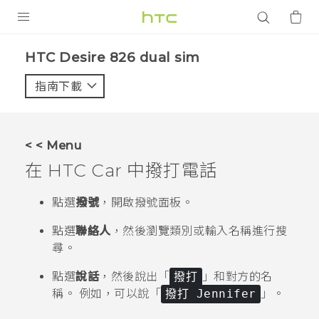
產品
HTC Desire 826 dual sim‎
VIVE
指南下載
智能手機
G REIGNS
< < Menu
配件
在
HTC Car
中撥打電話
VIVERSE
點選
撥號
，開啟撥號面板。
應用程式
點選
聯絡人
，然後瀏覽類別或輸入名稱進行搜
尋。
支援服務
點選
說話
，然後說出「
撥打
」和對方的名
登入
稱。
例如，可以說「
撥打 Jennifer
」。